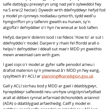
safle datblygu preswyl yn unig nad yw'n sylweddol fwy
na 5 erw (2 hectar). Dywedir wrth ddefnyddwyr hefyd fod
y model yn cynnwys nodiadau cymorth, sydd wedi'u
hymgorffori yn y taflenni gwaith eu hunain, sy'n
atgoffa'r defnyddiwr o'r hyn i'w wneud ar bob taflen.
Hefyd, darperir dolenni isod i rai fideos 'How to' ar sut i
ddefnyddio'r model. Darperir y rhain fel ffordd arall o
helpu'r defnyddiwr i ddeall sut mae'r MDD yn gweithio
mewn arweiniad cam wrth gam.
I gael copi o'r model ar gyfer safle penodol a/neu i
drafod materion sy'n ymwneud â'r MDD yn fwy eang,
cysylltwch â'r ACLl ar
planning@ceredigion.gov.uk
Gall y ACLl sicrhau bod y MDD ar gael i ddatblygwyr,
hyrwyddwyr safleoedd neu unrhyw unigolyn/sefydliad
arall at ddiben cynnal arfarniad dichonoldeb ariannol
(ADA) o ddatblygiad arfaethedig. Caiff y model ei