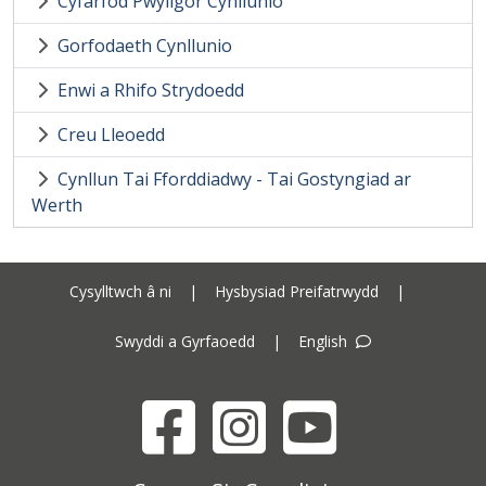
Cyfarfod Pwyllgor Cynllunio
Gorfodaeth Cynllunio
Enwi a Rhifo Strydoedd
Creu Lleoedd
Cynllun Tai Fforddiadwy - Tai Gostyngiad ar
Werth
Cysylltwch â ni
|
Hysbysiad Preifatrwydd
|
Swyddi a Gyrfaoedd
|
English
Facebook
Instagram
YouTube
Cyngor Sir Ceredigion address