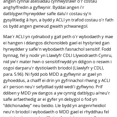
angen cynnal asesiadau cynhwysfawr o'r costau
anghyffredin a gyflwynir. Byddai angen i'r
datblygwr/hyrwyddwr safle dalu'r costau sy'n
gysylltiedig â hyn, a bydd y ACLl yn trafod costau o'r fath
os bydd angen gwneud gwaith ychwanegol.
Mae'r ACLl yn cydnabod y gall peth o'r wybodaeth y mae
ei hangen i ddangos dichonoldeb gael ei hystyried gan
hyrwyddwr y safle'n wybodaeth fasnachol sensitif. Fodd
bynnag, fel y nodir yn Llawlyfr CDLl Llywodraeth Cymru,
nid yw'r mater hwn o sensitifrwydd yn ddigon o reswm i
osgoi darparu'r dystiolaeth briodol (Llawlyfr y CDLl,
para. 5.96). Ni fydd pob MDD a gyflwynir ar gael yn
gyhoeddus, a chaiff ei drin yn gyfrinachol rhwng y ACLl
a'r person neu'r sefydliad sydd wedi'i gyflwyno. Prif
ddiben y MDD yw dangos a yw cynnig datblygu a/neu'r
safle arfaethedig ar ei gyfer yn debygol o fod yn
"ddichonadwy" neu beidio. Lle bydd yn angenrheidiol
neu'n briodol i wybodaeth o MDD gael ei rhyddhau fel