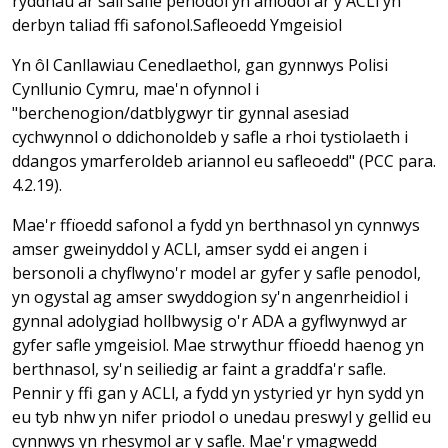
ryddhau ar sail safle penodol yn amodol ar y ACLl yn
derbyn taliad ffi safonol.Safleoedd Ymgeisiol
Yn ôl Canllawiau Cenedlaethol, gan gynnwys Polisi
Cynllunio Cymru, mae'n ofynnol i
"berchenogion/datblygwyr tir gynnal asesiad
cychwynnol o ddichonoldeb y safle a rhoi tystiolaeth i
ddangos ymarferoldeb ariannol eu safleoedd" (PCC para.
4.2.19).
Mae'r ffïoedd safonol a fydd yn berthnasol yn cynnwys
amser gweinyddol y ACLl, amser sydd ei angen i
bersonoli a chyflwyno'r model ar gyfer y safle penodol,
yn ogystal ag amser swyddogion sy'n angenrheidiol i
gynnal adolygiad hollbwysig o'r ADA a gyflwynwyd ar
gyfer safle ymgeisiol. Mae strwythur ffïoedd haenog yn
berthnasol, sy'n seiliedig ar faint a graddfa'r safle.
Pennir y ffi gan y ACLl, a fydd yn ystyried yr hyn sydd yn
eu tyb nhw yn nifer priodol o unedau preswyl y gellid eu
cynnwys yn rhesymol ar y safle. Mae'r ymagwedd