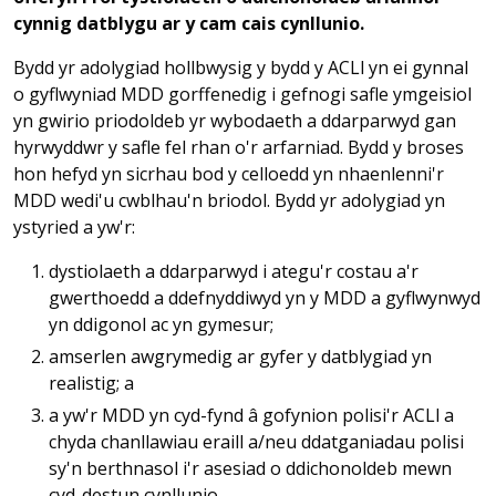
cynnig datblygu ar y cam cais cynllunio.
Bydd yr adolygiad hollbwysig y bydd y ACLl yn ei gynnal
o gyflwyniad MDD gorffenedig i gefnogi safle ymgeisiol
yn gwirio priodoldeb yr wybodaeth a ddarparwyd gan
hyrwyddwr y safle fel rhan o'r arfarniad. Bydd y broses
hon hefyd yn sicrhau bod y celloedd yn nhaenlenni'r
MDD wedi'u cwblhau'n briodol. Bydd yr adolygiad yn
ystyried a yw'r:
dystiolaeth a ddarparwyd i ategu'r costau a'r
gwerthoedd a ddefnyddiwyd yn y MDD a gyflwynwyd
yn ddigonol ac yn gymesur;
amserlen awgrymedig ar gyfer y datblygiad yn
realistig; a
a yw'r MDD yn cyd-fynd â gofynion polisi'r ACLl a
chyda chanllawiau eraill a/neu ddatganiadau polisi
sy'n berthnasol i'r asesiad o ddichonoldeb mewn
cyd-destun cynllunio.