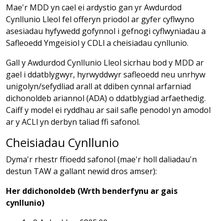
Mae'r MDD yn cael ei ardystio gan yr Awdurdod
Cynllunio Lleol fel offeryn priodol ar gyfer cyflwyno
asesiadau hyfywedd gofynnol i gefnogi cyflwyniadau a
Safleoedd Ymgeisiol y CDLl a cheisiadau cynllunio.
Gall y Awdurdod Cynllunio Lleol sicrhau bod y MDD ar
gael i ddatblygwyr, hyrwyddwyr safleoedd neu unrhyw
unigolyn/sefydliad arall at ddiben cynnal arfarniad
dichonoldeb ariannol (ADA) o ddatblygiad arfaethedig.
Caiff y model ei ryddhau ar sail safle penodol yn amodol
ar y ACLl yn derbyn taliad ffi safonol.
Cheisiadau Cynllunio
Dyma'r rhestr ffïoedd safonol (mae'r holl daliadau'n
destun TAW a gallant newid dros amser):
Her ddichonoldeb (Wrth benderfynu ar gais
cynllunio)