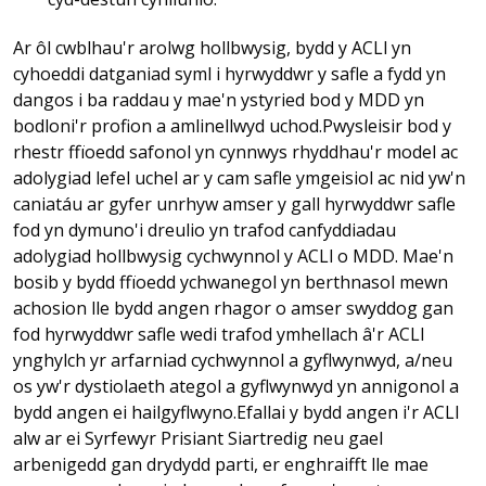
Ar ôl cwblhau'r arolwg hollbwysig, bydd y ACLl yn
cyhoeddi datganiad syml i hyrwyddwr y safle a fydd yn
dangos i ba raddau y mae'n ystyried bod y MDD yn
bodloni'r profion a amlinellwyd uchod.Pwysleisir bod y
rhestr ffïoedd safonol yn cynnwys rhyddhau'r model ac
adolygiad lefel uchel ar y cam safle ymgeisiol ac nid yw'n
caniatáu ar gyfer unrhyw amser y gall hyrwyddwr safle
fod yn dymuno'i dreulio yn trafod canfyddiadau
adolygiad hollbwysig cychwynnol y ACLl o MDD. Mae'n
bosib y bydd ffïoedd ychwanegol yn berthnasol mewn
achosion lle bydd angen rhagor o amser swyddog gan
fod hyrwyddwr safle wedi trafod ymhellach â'r ACLl
ynghylch yr arfarniad cychwynnol a gyflwynwyd, a/neu
os yw'r dystiolaeth ategol a gyflwynwyd yn annigonol a
bydd angen ei hailgyflwyno.Efallai y bydd angen i'r ACLl
alw ar ei Syrfewyr Prisiant Siartredig neu gael
arbenigedd gan drydydd parti, er enghraifft lle mae