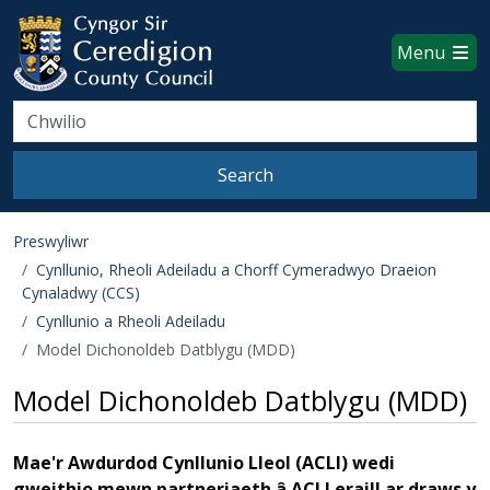
Ceredigion County Council websi
Skip to main content
Menu
Search
Search
Preswyliwr
Cynllunio, Rheoli Adeiladu a Chorff Cymeradwyo Draeion
Cynaladwy (CCS)
Cynllunio a Rheoli Adeiladu
Model Dichonoldeb Datblygu (MDD)
Model Dichonoldeb Datblygu (MDD)
Mae'r Awdurdod Cynllunio Lleol (ACLl) wedi
gweithio mewn partneriaeth â ACLl eraill ar draws y