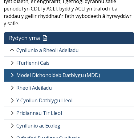
tystiolaeth, er enghraifft, i gefnogi dyrannu safle
penodol yn CDLl y ACLl, bydd y ACLl yn trafod i ba
raddau y gellir rhyddhau'r fath wybodaeth â hyrwyddwr
y safle.
Rydych yma
Cynllunio a Rheoli Adeiladu
Ffurflenni Cais
Model Dichonoldeb Datblygu (MDD)
Rheoli Adeiladu
Y Cynllun Datblygu Lleol
Pridiannau Tir Lleol
Cynllunio ac Ecoleg