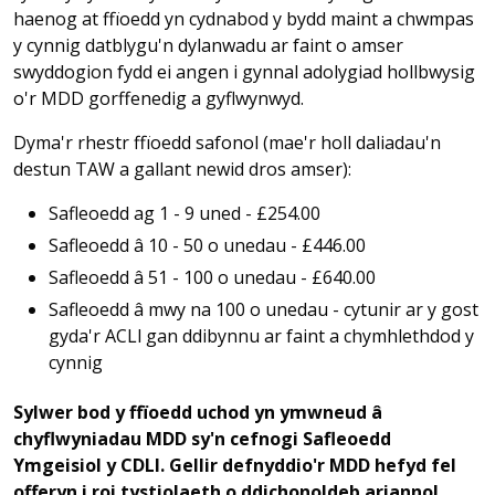
haenog at ffïoedd yn cydnabod y bydd maint a chwmpas
y cynnig datblygu'n dylanwadu ar faint o amser
swyddogion fydd ei angen i gynnal adolygiad hollbwysig
o'r MDD gorffenedig a gyflwynwyd.
Dyma'r rhestr ffïoedd safonol (mae'r holl daliadau'n
destun TAW a gallant newid dros amser):
Safleoedd ag 1 - 9 uned - £254.00
Safleoedd â 10 - 50 o unedau - £446.00
Safleoedd â 51 - 100 o unedau - £640.00
Safleoedd â mwy na 100 o unedau - cytunir ar y gost
gyda'r ACLl gan ddibynnu ar faint a chymhlethdod y
cynnig
Sylwer bod y ffïoedd uchod yn ymwneud â
chyflwyniadau MDD sy'n cefnogi Safleoedd
Ymgeisiol y CDLl. Gellir defnyddio'r MDD hefyd fel
offeryn i roi tystiolaeth o ddichonoldeb ariannol