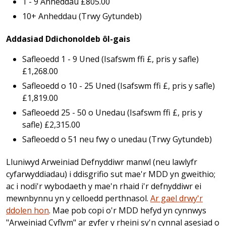
1 - 9 Anheddau £805.00
10+ Anheddau (Trwy Gytundeb)
Addasiad Ddichonoldeb ôl-gais
Safleoedd 1 - 9 Uned (Isafswm ffi £, pris y safle)
£1,268.00
Safleoedd o 10 - 25 Uned (Isafswm ffi £, pris y safle)
£1,819.00
Safleoedd 25 - 50 o Unedau (Isafswm ffi £, pris y
safle) £2,315.00
Safleoedd o 51 neu fwy o unedau (Trwy Gytundeb)
Lluniwyd Arweiniad Defnyddiwr manwl (neu lawlyfr
cyfarwyddiadau) i ddisgrifio sut mae'r MDD yn gweithio;
ac i nodi'r wybodaeth y mae'n rhaid i'r defnyddiwr ei
mewnbynnu yn y celloedd perthnasol.
Ar gael drwy'r
ddolen hon
. Mae pob copi o'r MDD hefyd yn cynnwys
"Arweiniad Cyflym" ar gyfer y rheini sy'n cynnal asesiad o