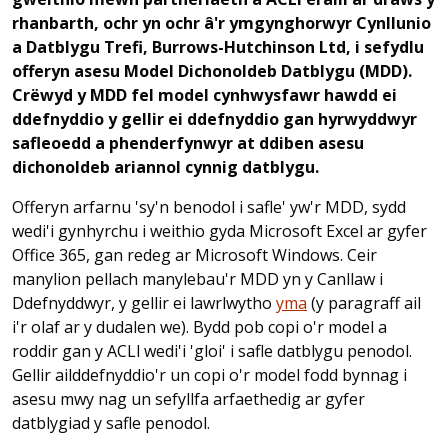
rhanbarth, ochr yn ochr â'r ymgynghorwyr Cynllunio
a Datblygu Trefi, Burrows-Hutchinson Ltd, i sefydlu
offeryn asesu Model Dichonoldeb Datblygu (MDD).
Crëwyd y MDD fel model cynhwysfawr hawdd ei
ddefnyddio y gellir ei ddefnyddio gan hyrwyddwyr
safleoedd a phenderfynwyr at ddiben asesu
dichonoldeb ariannol cynnig datblygu.
Offeryn arfarnu 'sy'n benodol i safle' yw'r MDD, sydd
wedi'i gynhyrchu i weithio gyda Microsoft Excel ar gyfer
Office 365, gan redeg ar Microsoft Windows. Ceir
manylion pellach manylebau'r MDD yn y Canllaw i
Ddefnyddwyr, y gellir ei lawrlwytho
yma
(y paragraff ail
i'r olaf ar y dudalen we). Bydd pob copi o'r model a
roddir gan y ACLl wedi'i 'gloi' i safle datblygu penodol.
Gellir ailddefnyddio'r un copi o'r model fodd bynnag i
asesu mwy nag un sefyllfa arfaethedig ar gyfer
datblygiad y safle penodol.