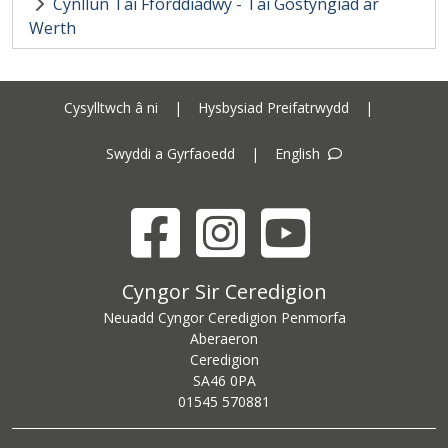
Cynllun Tai Fforddiadwy - Tai Gostyngiad ar
Werth
Cysylltwch â ni
|
Hysbysiad Preifatrwydd
|
Swyddi a Gyrfaoedd
|
English
Facebook
Instagram
YouTube
Cyngor Sir Ceredigion address
Cyngor Sir Ceredigion
Neuadd Cyngor Ceredigion Penmorfa
Aberaeron
Ceredigion
SA46 0PA
Ceredigion County Council call centre phone number
01545 570881