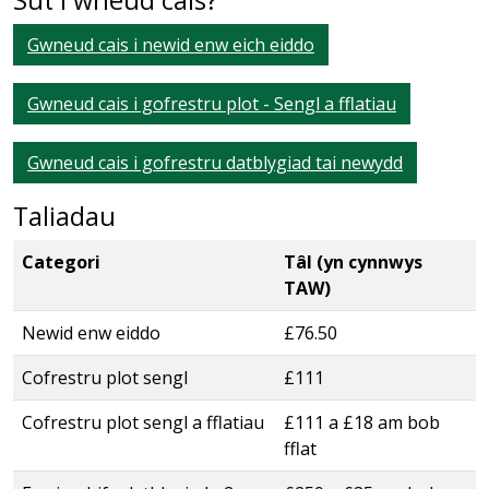
Sut i wneud cais?
Gwneud cais i newid enw eich eiddo
Gwneud cais i gofrestru plot - Sengl a fflatiau
Gwneud cais i gofrestru datblygiad tai newydd
Taliadau
Categori
Tâl (yn cynnwys
TAW)
Newid enw eiddo
£76.50
Cofrestru plot sengl
£111
Cofrestru plot sengl a fflatiau
£111 a £18 am bob
fflat