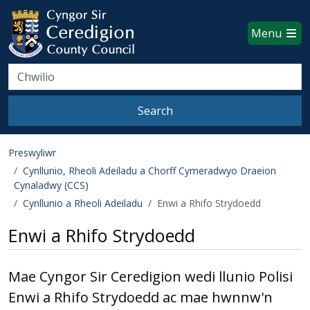
Ceredigion County Council websi
Skip to main content
Menu
Search
Search
Preswyliwr
Cynllunio, Rheoli Adeiladu a Chorff Cymeradwyo Draeion
Cynaladwy (CCS)
Cynllunio a Rheoli Adeiladu
Enwi a Rhifo Strydoedd
Enwi a Rhifo Strydoedd
Mae Cyngor Sir Ceredigion wedi llunio Polisi
Enwi a Rhifo Strydoedd ac mae hwnnw'n