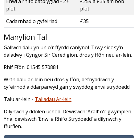
Enwi a rhifo datblygiad - 2+
£259 a £35 am bob
plot
plot
Cadarnhad o gyfeiriad
£35
Manylion Tal
Gallwch dalu yn un o’r ffyrdd canlynol. Trwy siec sy’n
daladwy i Gyngor Sir Ceredigion, dros y ffôn neu ar-lein.
Rhif Ffôn: 01545 570881
Wrth dalu ar-lein neu dros y ffôn, defnyddiwch y
cyfeirnod a ddarparwyd gan y swyddog enwi strydoedd.
Talu ar-lein -
Taliadau Ar-lein
Dilynwch y ddolen uchod. Dewiswch ‘Arall’ o’r gwymplen.
Yna, dewiswch ‘Enwi a Rhifo Strydoedd’ a dilynwch y
ffurflen.