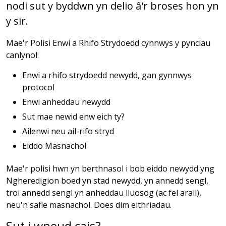
nodi sut y byddwn yn delio â'r broses hon yn
y sir.
Mae'r Polisi Enwi a Rhifo Strydoedd cynnwys y pynciau
canlynol:
Enwi a rhifo strydoedd newydd, gan gynnwys
protocol
Enwi anheddau newydd
Sut mae newid enw eich ty?
Ailenwi neu ail-rifo stryd
Eiddo Masnachol
Mae'r polisi hwn yn berthnasol i bob eiddo newydd yng
Ngheredigion boed yn stad newydd, yn annedd sengl,
troi annedd sengl yn anheddau lluosog (ac fel arall),
neu'n safle masnachol. Does dim eithriadau.