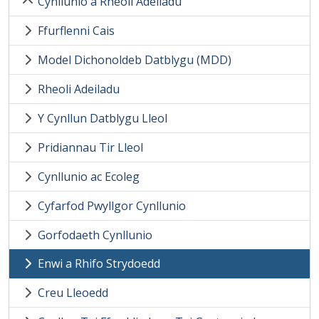
Cynllunio a Rheoli Adeiladu
Ffurflenni Cais
Model Dichonoldeb Datblygu (MDD)
Rheoli Adeiladu
Y Cynllun Datblygu Lleol
Pridiannau Tir Lleol
Cynllunio ac Ecoleg
Cyfarfod Pwyllgor Cynllunio
Gorfodaeth Cynllunio
Enwi a Rhifo Strydoedd
Creu Lleoedd