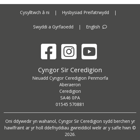
Cysylltwch â ni
|
Hysbysiad Preifatrwydd
|
Swyddi a Gyrfaoedd
|
English
Facebook
Instagram
YouTube
Cyngor Sir Ceredigion address
Cyngor Sir Ceredigion
Neuadd Cyngor Ceredigion Penmorfa
Aberaeron
Ceredigion
SA46 0PA
Ceredigion County Council call centre phone number
01545 570881
Oni ddywedir yn wahanol, Cyngor Sir Ceredigion sydd berchen yr
hawlfraint ar yr holl ddefnyddiau gwreiddiol welir ar y safle hwn ©
2026.