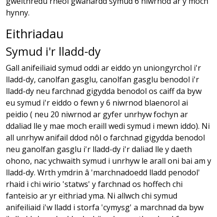
gweithredu rheol gwahardd symud 6 niwrnod ar y moch
hynny.
Eithriadau
Symud i'r lladd-dy
Gall anifeiliaid symud oddi ar eiddo yn uniongyrchol i'r
lladd-dy, canolfan gasglu, canolfan gasglu benodol i'r
lladd-dy neu farchnad gigydda benodol os caiff da byw
eu symud i'r eiddo o fewn y 6 niwrnod blaenorol ai
peidio ( neu 20 niwrnod ar gyfer unrhyw fochyn ar
ddaliad lle y mae moch eraill wedi symud i mewn iddo). Ni
all unrhyw anifail ddod nôl o farchnad gigydda benodol
neu ganolfan gasglu i'r lladd-dy i'r daliad lle y daeth
ohono, nac ychwaith symud i unrhyw le arall oni bai am y
lladd-dy. Wrth ymdrin â 'marchnadoedd lladd penodol'
rhaid i chi wirio 'statws' y farchnad os hoffech chi
fanteisio ar yr eithriad yma. Ni allwch chi symud
anifeiliaid i'w lladd i storfa 'cymysg' a marchnad da byw