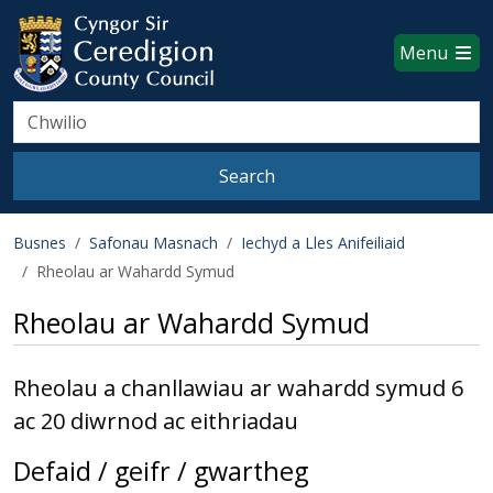
Ceredigion County Council websi
Skip to main content
Menu
Search
Search
Busnes
Safonau Masnach
Iechyd a Lles Anifeiliaid
Rheolau ar Wahardd Symud
Rheolau ar Wahardd Symud
Rheolau a chanllawiau ar wahardd symud 6
ac 20 diwrnod ac eithriadau
Defaid / geifr / gwartheg