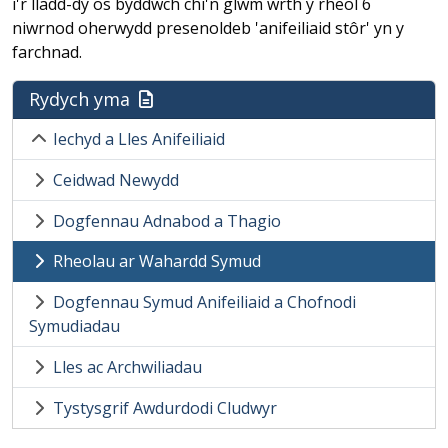
i'r lladd-dy os byddwch chi'n glwm wrth y rheol 6
niwrnod oherwydd presenoldeb 'anifeiliaid stôr' yn y
farchnad.
Rydych yma
Iechyd a Lles Anifeiliaid
Ceidwad Newydd
Dogfennau Adnabod a Thagio
Rheolau ar Wahardd Symud
Dogfennau Symud Anifeiliaid a Chofnodi
Symudiadau
Lles ac Archwiliadau
Tystysgrif Awdurdodi Cludwyr