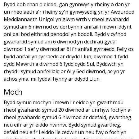
Bydd bob rhan o eiddo, gan gynnwys y rheiny o dan yr
un rheolaeth a'r rheiny sy'n gynwysedig yn yr Awdurdod
Meddiannaeth Unigol yn glwm wrth y rheol gwahardd
symud am 6 niwrnod os derbynnir anifail i mewn iddynt
oni bai bod eithriad penodol yn bodoli. Bydd y cyfnod
gwahardd symud am 6 diwrnod yn dechrau gyda
diwrnod 1 sef y diwrnod ar ôl i'r anifail gyrraedd. Felly os
bydd anifail yn cyrraedd ar ddydd Llun, diwrnod 1 fydd
dydd Mawrth a diwrnod 6 fydd dydd Sul. Byddwch yn
rhydd i symud anifeiliaid ar ôl y 6ed diwrnod, ac yn yr
achos yma, mi fyddai hynny ar ddydd Llun.
Moch
Bydd symud mochyn i mewn i'r eiddo yn gweithredu
rheol gwahardd symud 20 diwrnod ar unrhyw fochyn a
rheol gwahardd symud 6 niwrnod ar ddefaid, gwartheg
neu eifr ar yr eiddo hwnnw. Bydd symud gwartheg,
defaid neu eifr i eiddo lle cedwir un neu fwy o foch yn