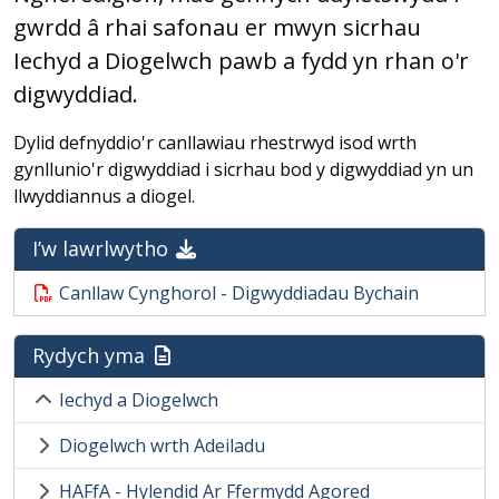
gwrdd â rhai safonau er mwyn sicrhau
Iechyd a Diogelwch pawb a fydd yn rhan o'r
digwyddiad.
Dylid defnyddio'r canllawiau rhestrwyd isod wrth
gynllunio'r digwyddiad i sicrhau bod y digwyddiad yn un
llwyddiannus a diogel.
I’w lawrlwytho
Canllaw Cynghorol - Digwyddiadau Bychain
Rydych yma
Iechyd a Diogelwch
Diogelwch wrth Adeiladu
HAFfA - Hylendid Ar Ffermydd Agored