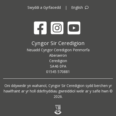
Swyddi a Gyrfaoedd
|
English
Facebook
Instagram
YouTube
Cyngor Sir Ceredigion address
Cyngor Sir Ceredigion
Neuadd Cyngor Ceredigion Penmorfa
Aberaeron
Ceredigion
SA46 0PA
Ceredigion County Council call centre phone number
01545 570881
Oni ddywedir yn wahanol, Cyngor Sir Ceredigion sydd berchen yr
hawlfraint ar yr holl ddefnyddiau gwreiddiol welir ar y safle hwn ©
2026.