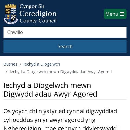
Ceredigion County Council websi
Skip to main content
Menu
Search
Search
Busnes
Iechyd a Diogelwch
Iechyd a Diogelwch mewn Digwyddiadau Awyr Agored
Iechyd a Diogelwch mewn
Digwyddiadau Awyr Agored
Os ydych chi'n ystyried cynnal digwyddiad
cyhoeddus yn yr awyr agored yng
Ngheredigion, mae gennych ddyletswydd i