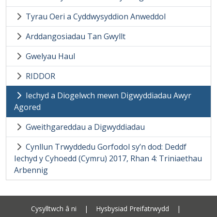
Tyrau Oeri a Cyddwysyddion Anweddol
Arddangosiadau Tan Gwyllt
Gwelyau Haul
RIDDOR
Iechyd a Diogelwch mewn Digwyddiadau Awyr
Agored
Gweithgareddau a Digwyddiadau
Cynllun Trwyddedu Gorfodol sy’n dod: Deddf
Iechyd y Cyhoedd (Cymru) 2017, Rhan 4: Triniaethau
Arbennig
Cysylltwch â ni
|
Hysbysiad Preifatrwydd
|