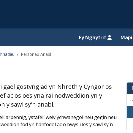
il website
Fy Nghyfrif
Map
thriadau
Personau Anabl
 gael gostyngiad yn Nhreth y Cyngor os
ref ac os oes yna rai nodweddion yn y
n y sawl sy'n anabl.
ll arbennig, ystafell wely ychwanegol neu gegin neu
odweddion fod yn hanfodol ac o bwys i les y sawl sy'n