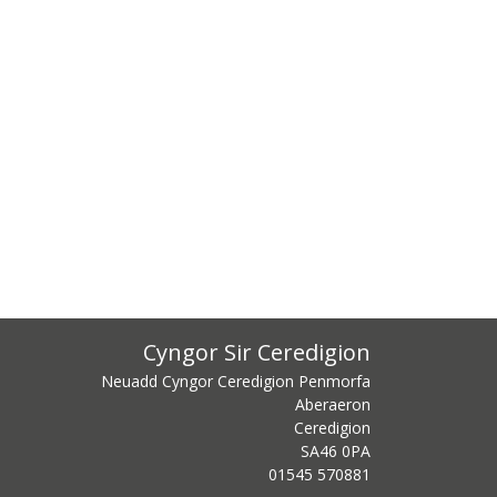
Cyngor Sir Ceredigion
Neuadd Cyngor Ceredigion Penmorfa
Aberaeron
Ceredigion
SA46 0PA
centre phone number
01545 570881