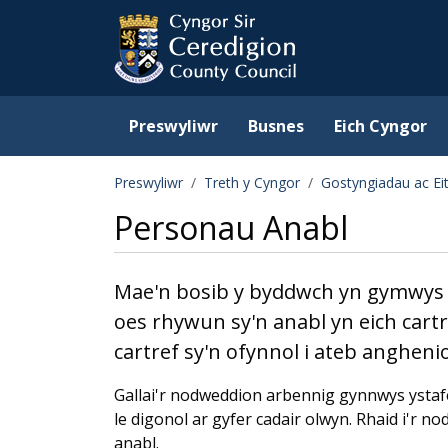
Ceredigion County Counc
Skip to main content
Preswyliwr
Busnes
Eich Cyngor
Preswyliwr
Treth y Cyngor
Gostyngiadau ac Ei
Personau Anabl
Mae'n bosib y byddwch yn gymwys i
oes rhywun sy'n anabl yn eich cart
cartref sy'n ofynnol i ateb anghenio
Gallai'r nodweddion arbennig gynnwys ystafe
le digonol ar gyfer cadair olwyn. Rhaid i'r n
anabl.