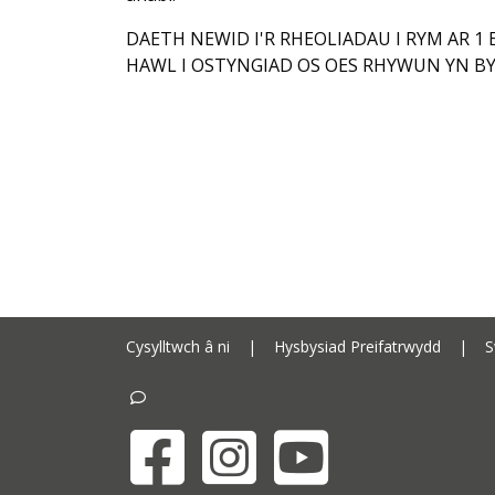
DAETH NEWID I'R RHEOLIADAU I RYM AR 1 
HAWL I OSTYNGIAD OS OES RHYWUN YN B
Cysylltwch â ni
|
Hysbysiad Preifatrwydd
|
S
Facebook
Instagram
YouTube