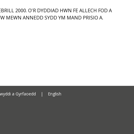
EBRILL 2000. O'R DYDDIAD HWN FE ALLECH FOD A
YW MEWN ANNEDD SYDD YM MAND PRISIO A.
Cyngor Sir Ceredigion address
wyddi a Gyrfaoedd
|
English
Ceredigion County Council call 