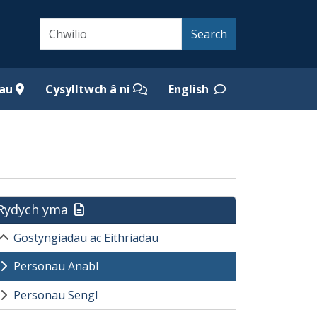
Search
Search
iau
Cysylltwch â ni
English
Rydych yma
Gostyngiadau ac Eithriadau
Personau Anabl
Personau Sengl