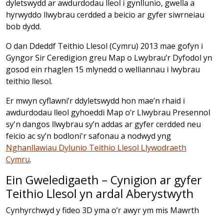
dyletswydd ar awdurdodau lleol i gynllunio, gwella a
hyrwyddo llwybrau cerdded a beicio ar gyfer siwrneiau
bob dydd.
O dan Ddeddf Teithio Llesol (Cymru) 2013 mae gofyn i
Gyngor Sir Ceredigion greu Map o Lwybrau’r Dyfodol yn
gosod ein rhaglen 15 mlynedd o welliannau i lwybrau
teithio llesol.
Er mwyn cyflawni’r ddyletswydd hon mae’n rhaid i
awdurdodau lleol gyhoeddi Map o’r Llwybrau Presennol
sy'n dangos llwybrau sy’n addas ar gyfer cerdded neu
feicio ac sy’n bodloni'r safonau a nodwyd yng
Nghanllawiau Dylunio Teithio Llesol Llywodraeth
Cymru
.
Ein Gweledigaeth – Cynigion ar gyfer
Teithio Llesol yn ardal Aberystwyth
Cynhyrchwyd y fideo 3D yma o’r awyr ym mis Mawrth