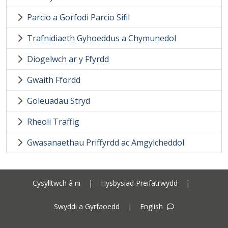
Parcio a Gorfodi Parcio Sifil
Trafnidiaeth Gyhoeddus a Chymunedol
Diogelwch ar y Ffyrdd
Gwaith Ffordd
Goleuadau Stryd
Rheoli Traffig
Gwasanaethau Priffyrdd ac Amgylcheddol
Cysylltwch â ni
|
Hysbysiad Preifatrwydd
|
Swyddi a Gyrfaoedd
|
English