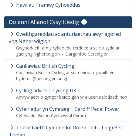
Hawliau Tramwy Cyhoeddus
Dolenni Allanol Cysylltiedig
Gweithgareddau ac anturiaethau awyr agored
yng Ngheredigion
Gwybodaeth am y cyfleoedd cerdded a seiclo sydd ar
gael yng Ngheredigion. - 'Darganfod Ceredigion'
Canllawiau British Cycling
Canllawiau British Cycling ar sut i feicio i’r gwaith yn
hyderus (Saesneg yn unig)
Cycling advice | Cycling UK
Amrywiaeth o gyngor beicio gan yr elusen aelodaeth hon
Cyfeiriadur yn Cymraeg | Cardiff Pedal Power
Cyfeiriadur Beicio Cynhwysol Cymru
Trafnidiaeth Cymunedol Dolen Teifi - Llogi Beic
Trydan