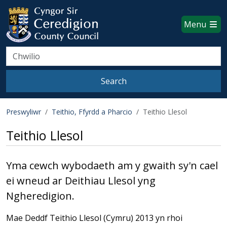
Ceredigion County Council websi
Skip to main content
Menu
Search
Search
Preswyliwr
Teithio, Ffyrdd a Pharcio
Teithio Llesol
Teithio Llesol
Yma cewch wybodaeth am y gwaith sy'n cael
ei wneud ar Deithiau Llesol yng
Ngheredigion.
Mae Deddf Teithio Llesol (Cymru) 2013 yn rhoi