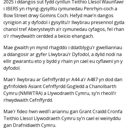
2025 i ddangos sut fydd cynllun Teithio Llesol Waunfawr
i IBERS yn rhyng-gysylltu cymunedau Penrhyn-coch a
Bow Street drwy Gomins Coch. Hefyd mae’n dangos
cynigion at y dyfodol i gysylltu’r llwybrau presennol gyda
chanol tref Aberystwyth a’r cymunedau cyfagos, fel rhan
o’r rhwydwaith cerdded a beicio ehangach.
Mae gwaith yn mynd rhagddo i ddatblygu’r gwelliannau
a ddangosir ar gyfer Llwybrau’r Dyfodol, a dylid nodi na
ellir gwarantu eto y bydd y rhain yn cael eu cyflawni yn y
dyfodol.
Mae’r llwybrau ar Gefnffyrdd yr A44 a’r A487 yn dod dan
gyfrifoldeb Asiant Cefnffyrdd Gogledd a Chanolbarth
Cymru (NMWTRA) a Llywodraeth Cymru, sy’n rheoli’r
rhwydwaith Cefnffyrdd.
Mae’r fideo hwn wedi’i ariannu gan Grant Craidd Cronfa
Teithio Llesol Llywodraeth Cymru sy’n cael ei weinyddu
gan Drafnidiaeth Cymru.