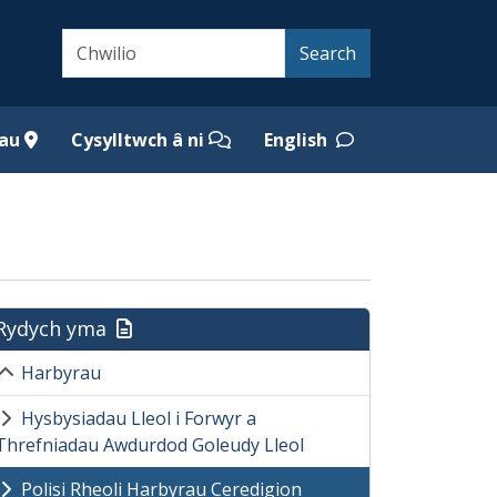
Search
Search
iau
Cysylltwch â ni
English
Rydych yma
Harbyrau
Hysbysiadau Lleol i Forwyr a
Threfniadau Awdurdod Goleudy Lleol
Polisi Rheoli Harbyrau Ceredigion