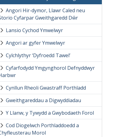
Angori Hir-dymor, Llawr Caled neu
Storio Cyfarpar Gweithgaredd Dŵr
Lansio Cychod Ymwelwyr
Angori ar gyfer Ymwelwyr
Cylchlythyr ‘Dyfroedd Tawel’
Cyfarfodydd Ymgynghorol Defnyddwyr
Harbwr
Cynllun Rheoli Gwastraff Porthladd
Gweithgareddau a Digwyddiadau
Y Llanw, y Tywydd a Gwybodaeth Forol
Cod Diogelwch Porthladdoedd a
Chyfleusterau Morol