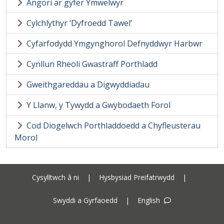
Angori ar gyfer Ymwelwyr
Cylchlythyr ‘Dyfroedd Tawel’
Cyfarfodydd Ymgynghorol Defnyddwyr Harbwr
Cynllun Rheoli Gwastraff Porthladd
Gweithgareddau a Digwyddiadau
Y Llanw, y Tywydd a Gwybodaeth Forol
Cod Diogelwch Porthladdoedd a Chyfleusterau
Morol
Cysylltwch â ni
|
Hysbysiad Preifatrwydd
|
Swyddi a Gyrfaoedd
|
English