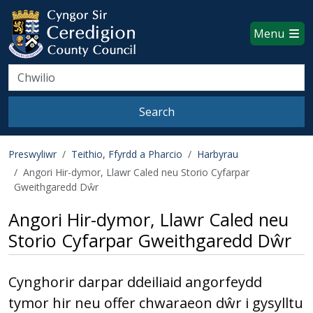
Ceredigion County Council websi
Skip to main content
Menu
Search
Search
Preswyliwr
Teithio, Ffyrdd a Pharcio
Harbyrau
Angori Hir-dymor, Llawr Caled neu Storio Cyfarpar
Gweithgaredd Dŵr
Angori Hir-dymor, Llawr Caled neu
Storio Cyfarpar Gweithgaredd Dŵr
Cynghorir darpar ddeiliaid angorfeydd
tymor hir neu offer chwaraeon dŵr i gysylltu