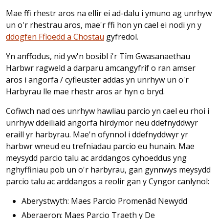
Mae ffi rhestr aros na ellir ei ad-dalu i ymuno ag unrhyw
un o'r rhestrau aros, mae'r ffi hon yn cael ei nodi yn y
ddogfen Ffioedd a Chostau
gyfredol.
Yn anffodus, nid yw'n bosibl i'r Tîm Gwasanaethau
Harbwr ragweld a darparu amcangyfrif o ran amser
aros i angorfa / cyfleuster addas yn unrhyw un o'r
Harbyrau lle mae rhestr aros ar hyn o bryd.
Cofiwch nad oes unrhyw hawliau parcio yn cael eu rhoi i
unrhyw ddeiliaid angorfa hirdymor neu ddefnyddwyr
eraill yr harbyrau. Mae'n ofynnol i ddefnyddwyr yr
harbwr wneud eu trefniadau parcio eu hunain. Mae
meysydd parcio talu ac arddangos cyhoeddus yng
nghyffiniau pob un o'r harbyrau, gan gynnwys meysydd
parcio talu ac arddangos a reolir gan y Cyngor canlynol:
Aberystwyth: Maes Parcio Promenâd Newydd
Aberaeron: Maes Parcio Traeth y De