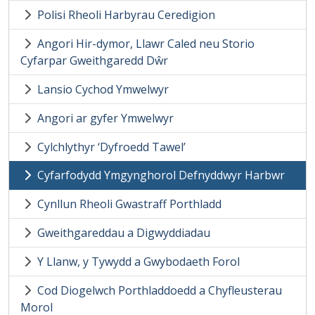
Polisi Rheoli Harbyrau Ceredigion
Angori Hir-dymor, Llawr Caled neu Storio
Cyfarpar Gweithgaredd Dŵr
Lansio Cychod Ymwelwyr
Angori ar gyfer Ymwelwyr
Cylchlythyr ‘Dyfroedd Tawel’
Cyfarfodydd Ymgynghorol Defnyddwyr Harbwr
Cynllun Rheoli Gwastraff Porthladd
Gweithgareddau a Digwyddiadau
Y Llanw, y Tywydd a Gwybodaeth Forol
Cod Diogelwch Porthladdoedd a Chyfleusterau
Morol