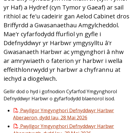
yr Haf) a Hydref (cyn Tymor y Gaeaf) ar sail
rithiol ac fe'u cadeirir gan Aelod Cabinet dros
Briffyrdd a Gwasanaethau Amgylcheddol.
Mae'r cyfarfodydd ffurfiol yn gyfle i
Ddefnyddwyr yr Harbwr ymgysylltu â'r
Gwasanaeth Harbwr ac ymgynghori â nhw
ar amrywiaeth o faterion yr harbwr i wella
effeithlonrwydd yr harbwr a chyfrannu at
iechyd a diogelwch.
Gellir dod o hyd i gofnodion Cyfarfod Ymgynghorol
Defnyddwyr Harbwr o gyfarfodydd blaenorol isod.
Pwyllgor Ymgynghori Defnyddwyr Harbwr
Aberaeron, dydd Iau, 28 Mai 2026
Pwyllgor Ymgynghori Defnyddwyr Harbwr