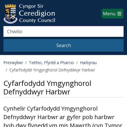
Ceredigion County Council websi
Skip to main content
Menu
Search
Search
Preswyliwr
Teithio, Ffyrdd a Pharcio
Harbyrau
Cyfarfodydd Ymgynghorol Defnyddwyr Harbwr
Cyfarfodydd Ymgynghorol
Defnyddwyr Harbwr
Cynhelir Cyfarfodydd Ymgynghorol
Defnyddwyr Harbwr ar gyfer pob harbwr
bob dwy flynedd ym mis Mawrth (cyn Tymor