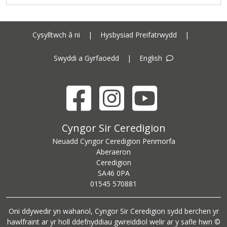
Cysylltwch â ni
|
Hysbysiad Preifatrwydd
|
Swyddi a Gyrfaoedd
|
English
Facebook
Instagram
YouTube
Cyngor Sir Ceredigion address
Cyngor Sir Ceredigion
Neuadd Cyngor Ceredigion Penmorfa
Aberaeron
Ceredigion
SA46 0PA
Ceredigion County Council call centre phone number
01545 570881
Oni ddywedir yn wahanol, Cyngor Sir Ceredigion sydd berchen yr
hawlfraint ar yr holl ddefnyddiau gwreiddiol welir ar y safle hwn ©