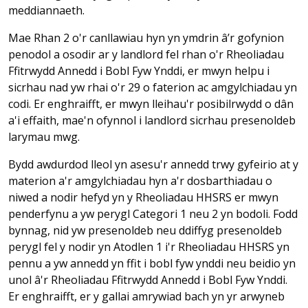
meddiannaeth.
Mae Rhan 2 o'r canllawiau hyn yn ymdrin â’r gofynion
penodol a osodir ar y landlord fel rhan o'r Rheoliadau
Ffitrwydd Annedd i Bobl Fyw Ynddi, er mwyn helpu i
sicrhau nad yw rhai o'r 29 o faterion ac amgylchiadau yn
codi. Er enghraifft, er mwyn lleihau'r posibilrwydd o dân
a'i effaith, mae'n ofynnol i landlord sicrhau presenoldeb
larymau mwg.
Bydd awdurdod lleol yn asesu'r annedd trwy gyfeirio at y
materion a'r amgylchiadau hyn a'r dosbarthiadau o
niwed a nodir hefyd yn y Rheoliadau HHSRS er mwyn
penderfynu a yw perygl Categori 1 neu 2 yn bodoli. Fodd
bynnag, nid yw presenoldeb neu ddiffyg presenoldeb
perygl fel y nodir yn Atodlen 1 i'r Rheoliadau HHSRS yn
pennu a yw annedd yn ffit i bobl fyw ynddi neu beidio yn
unol â'r Rheoliadau Ffitrwydd Annedd i Bobl Fyw Ynddi.
Er enghraifft, er y gallai amrywiad bach yn yr arwyneb