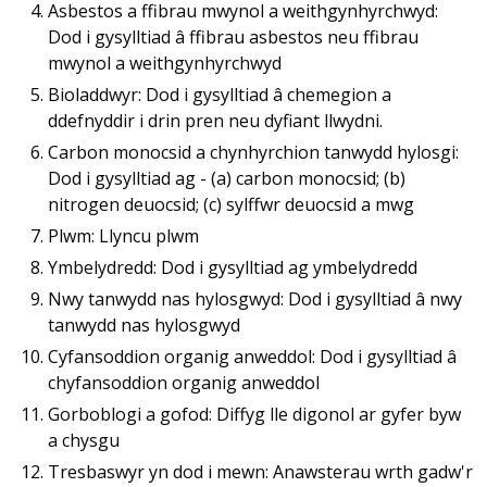
Asbestos a ffibrau mwynol a weithgynhyrchwyd:
Dod i gysylltiad â ffibrau asbestos neu ffibrau
mwynol a weithgynhyrchwyd
Bioladdwyr: Dod i gysylltiad â chemegion a
ddefnyddir i drin pren neu dyfiant llwydni.
Carbon monocsid a chynhyrchion tanwydd hylosgi:
Dod i gysylltiad ag - (a) carbon monocsid; (b)
nitrogen deuocsid; (c) sylffwr deuocsid a mwg
Plwm: Llyncu plwm
Ymbelydredd: Dod i gysylltiad ag ymbelydredd
Nwy tanwydd nas hylosgwyd: Dod i gysylltiad â nwy
tanwydd nas hylosgwyd
Cyfansoddion organig anweddol: Dod i gysylltiad â
chyfansoddion organig anweddol
Gorboblogi a gofod: Diffyg lle digonol ar gyfer byw
a chysgu
Tresbaswyr yn dod i mewn: Anawsterau wrth gadw'r