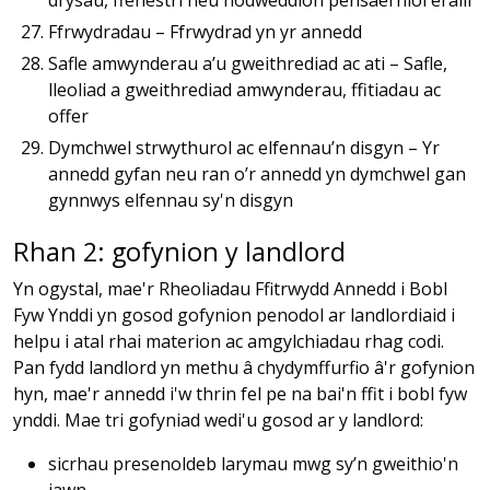
drysau, ffenestri neu nodweddion pensaernïol eraill
Ffrwydradau – Ffrwydrad yn yr annedd
Safle amwynderau a’u gweithrediad ac ati – Safle,
lleoliad a gweithrediad amwynderau, ffitiadau ac
offer
Dymchwel strwythurol ac elfennau’n disgyn – Yr
annedd gyfan neu ran o’r annedd yn dymchwel gan
gynnwys elfennau sy'n disgyn
Rhan 2: gofynion y landlord
Yn ogystal, mae'r Rheoliadau Ffitrwydd Annedd i Bobl
Fyw Ynddi yn gosod gofynion penodol ar landlordiaid i
helpu i atal rhai materion ac amgylchiadau rhag codi.
Pan fydd landlord yn methu â chydymffurfio â'r gofynion
hyn, mae'r annedd i'w thrin fel pe na bai'n ffit i bobl fyw
ynddi. Mae tri gofyniad wedi'u gosod ar y landlord:
sicrhau presenoldeb larymau mwg sy’n gweithio'n