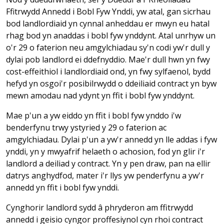
Ffitrwydd Annedd i Bobl Fyw Ynddi, yw atal, gan sicrhau
bod landlordiaid yn cynnal anheddau er mwyn eu hatal
rhag bod yn anaddas i bobl fyw ynddynt. Atal unrhyw un
o'r 29 o faterion neu amgylchiadau sy'n codi yw'r dull y
dylai pob landlord ei ddefnyddio. Mae'r dull hwn yn fwy
cost-effeithiol i landlordiaid ond, yn fwy sylfaenol, bydd
hefyd yn osgoi'r posibilrwydd o ddeiliaid contract yn byw
mewn amodau nad ydynt yn ffit i bobl fyw ynddynt.
Mae p'un a yw eiddo yn ffit i bobl fyw ynddo i'w
benderfynu trwy ystyried y 29 o faterion ac
amgylchiadau. Dylai p'un a yw'r annedd yn lle addas i fyw
ynddi, yn y mwyafrif helaeth o achosion, fod yn glir i'r
landlord a deiliad y contract. Yn y pen draw, pan na ellir
datrys anghydfod, mater i'r llys yw penderfynu a yw'r
annedd yn ffit i bobl fyw ynddi.
Cynghorir landlord sydd â phryderon am ffitrwydd
annedd i geisio cyngor proffesiynol cyn rhoi contract