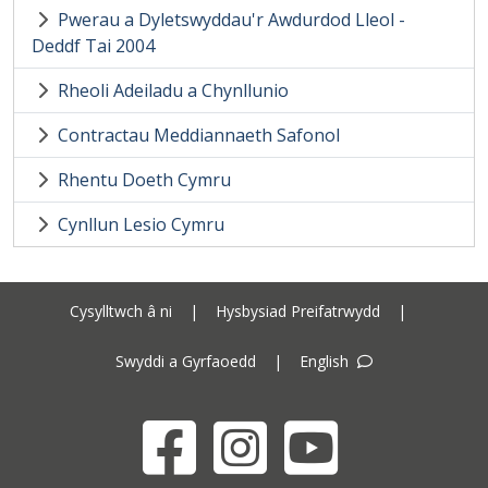
Pwerau a Dyletswyddau'r Awdurdod Lleol -
Deddf Tai 2004
Rheoli Adeiladu a Chynllunio
Contractau Meddiannaeth Safonol
Rhentu Doeth Cymru
Cynllun Lesio Cymru
Cysylltwch â ni
|
Hysbysiad Preifatrwydd
|
Swyddi a Gyrfaoedd
|
English
Facebook
Instagram
YouTube