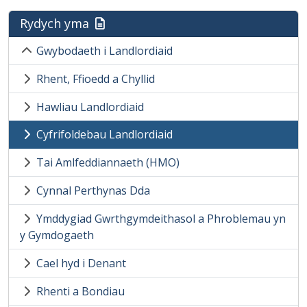
Rydych yma
Gwybodaeth i Landlordiaid
Rhent, Ffioedd a Chyllid
Hawliau Landlordiaid
Cyfrifoldebau Landlordiaid
Tai Amlfeddiannaeth (HMO)
Cynnal Perthynas Dda
Ymddygiad Gwrthgymdeithasol a Phroblemau yn
y Gymdogaeth
Cael hyd i Denant
Rhenti a Bondiau