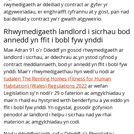
rwymedigaeth ar ddeiliad y contract ar gyfer yr
atgyweiriadau, er enghraifft cyfrannu at y gost, pan nad
bai deiliad y contract yw'r gwaith atgyweirio.
Rhwymedigaeth landlord i sicrhau bod
annedd yn ffit i bobl fyw ynddi
Mae Adran 91 o'r Ddeddf yn gosod rhwymedigaeth ar
landlord i sicrhau, ar ddechrau ac yn ystod cyfnod y
contract meddiannaeth, bod yr annedd yn ffit i bobl fyw
ynddi. Mae'r rhwymedigaethau hyn wedi'u nodi ar
tudalen The Renting Homes (Fitness for Human
Habitation) (Wales) Regulations 2022
ar wefan
Legislation sy'n nodi'r 29 o faterion ac amgylchiadau y
mae'n rhaid eu hystyried wrth benderfynu a yw eiddo yn
ffit i bobl fyw ynddi. Yn ogystal, gosodir gofynion
penodol ar landlord i helpu i sicrhau nad yw rhai
materion ac amgylchiadau yn codi.
Nod y ddeddfwriaeth, sef y Ddeddf a'r Rheoliadau