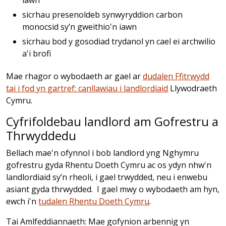
iawn
sicrhau presenoldeb synwyryddion carbon
monocsid sy’n gweithio'n iawn
sicrhau bod y gosodiad trydanol yn cael ei archwilio
a'i brofi
Mae rhagor o wybodaeth ar gael ar
dudalen Ffitrwydd
tai i fod yn gartref: canllawiau i landlordiaid
Llywodraeth
Cymru.
Cyfrifoldebau landlord am Gofrestru a
Thrwyddedu
Bellach mae'n ofynnol i bob landlord yng Nghymru
gofrestru gyda Rhentu Doeth Cymru ac os ydyn nhw'n
landlordiaid sy’n rheoli, i gael trwydded, neu i enwebu
asiant gyda thrwydded. I gael mwy o wybodaeth am hyn,
ewch i'n
tudalen Rhentu Doeth Cymru
.
Tai Amlfeddiannaeth: Mae gofynion arbennig yn