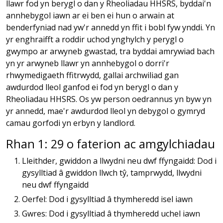
llawr fod yn berygl o dan y Rheoliadau HHSRS, byddai'n
annhebygol iawn ar ei ben ei hun o arwain at
benderfyniad nad yw'r annedd yn ffit i bobl fyw ynddi. Yn
yr enghraifft a roddir uchod ynghylch y perygl o
gwympo ar arwyneb gwastad, tra byddai amrywiad bach
yn yr arwyneb llawr yn annhebygol o dorri'r
rhwymedigaeth ffitrwydd, gallai archwiliad gan
awdurdod lleol ganfod ei fod yn berygl o dan y
Rheoliadau HHSRS. Os yw person oedrannus yn byw yn
yr annedd, mae'r awdurdod lleol yn debygol o gymryd
camau gorfodi yn erbyn y landlord.
Rhan 1: 29 o faterion ac amgylchiadau
Lleithder, gwiddon a llwydni neu dwf ffyngaidd: Dod i
gysylltiad â gwiddon llwch tŷ, tamprwydd, llwydni
neu dwf ffyngaidd
Oerfel: Dod i gysylltiad â thymheredd isel iawn
Gwres: Dod i gysylltiad â thymheredd uchel iawn