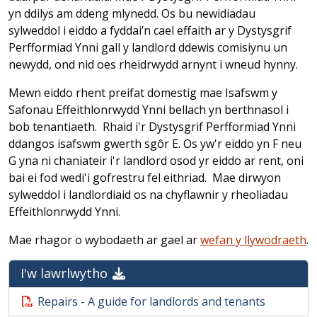
yn ddilys am ddeng mlynedd. Os bu newidiadau
sylweddol i eiddo a fyddai’n cael effaith ar y Dystysgrif
Perfformiad Ynni gall y landlord ddewis comisiynu un
newydd, ond nid oes rheidrwydd arnynt i wneud hynny.
Mewn eiddo rhent preifat domestig mae Isafswm y
Safonau Effeithlonrwydd Ynni bellach yn berthnasol i
bob tenantiaeth. Rhaid i'r Dystysgrif Perfformiad Ynni
ddangos isafswm gwerth sgôr E. Os yw'r eiddo yn F neu
G yna ni chaniateir i'r landlord osod yr eiddo ar rent, oni
bai ei fod wedi'i gofrestru fel eithriad. Mae dirwyon
sylweddol i landlordiaid os na chyflawnir y rheoliadau
Effeithlonrwydd Ynni.
Mae rhagor o wybodaeth ar gael ar
wefan y llywodraeth
.
I'w lawrlwytho
Repairs - A guide for landlords and tenants