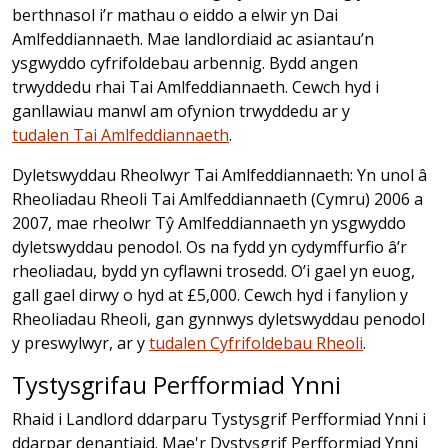
berthnasol i’r mathau o eiddo a elwir yn Dai
Amlfeddiannaeth. Mae landlordiaid ac asiantau’n
ysgwyddo cyfrifoldebau arbennig. Bydd angen
trwyddedu rhai Tai Amlfeddiannaeth. Cewch hyd i
ganllawiau manwl am ofynion trwyddedu ar y
tudalen Tai Amlfeddiannaeth
.
Dyletswyddau Rheolwyr Tai Amlfeddiannaeth: Yn unol â
Rheoliadau Rheoli Tai Amlfeddiannaeth (Cymru) 2006 a
2007, mae rheolwr Tŷ Amlfeddiannaeth yn ysgwyddo
dyletswyddau penodol. Os na fydd yn cydymffurfio â’r
rheoliadau, bydd yn cyflawni trosedd. O’i gael yn euog,
gall gael dirwy o hyd at £5,000. Cewch hyd i fanylion y
Rheoliadau Rheoli, gan gynnwys dyletswyddau penodol
y preswylwyr, ar y
tudalen Cyfrifoldebau Rheoli
.
Tystysgrifau Perfformiad Ynni
Rhaid i Landlord ddarparu Tystysgrif Perfformiad Ynni i
ddarpar denantiaid. Mae'r Dystysgrif Perfformiad Ynni