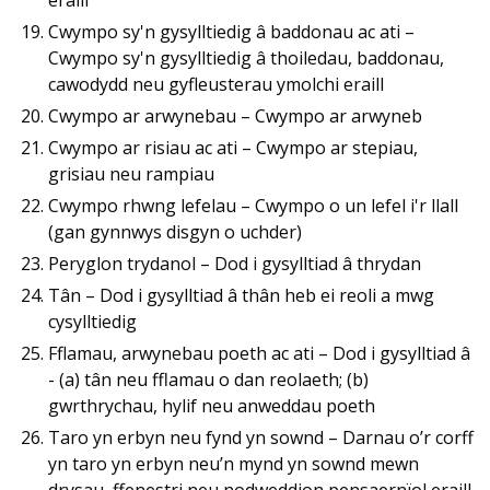
eraill
Cwympo sy'n gysylltiedig â baddonau ac ati –
Cwympo sy'n gysylltiedig â thoiledau, baddonau,
cawodydd neu gyfleusterau ymolchi eraill
Cwympo ar arwynebau – Cwympo ar arwyneb
Cwympo ar risiau ac ati – Cwympo ar stepiau,
grisiau neu rampiau
Cwympo rhwng lefelau – Cwympo o un lefel i'r llall
(gan gynnwys disgyn o uchder)
Peryglon trydanol – Dod i gysylltiad â thrydan
Tân – Dod i gysylltiad â thân heb ei reoli a mwg
cysylltiedig
Fflamau, arwynebau poeth ac ati – Dod i gysylltiad â
- (a) tân neu fflamau o dan reolaeth; (b)
gwrthrychau, hylif neu anweddau poeth
Taro yn erbyn neu fynd yn sownd – Darnau o’r corff
yn taro yn erbyn neu’n mynd yn sownd mewn