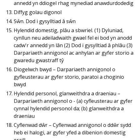
annedd yn ddiogel rhag mynediad anawdurdodedig
Diffyg golau digonol
Sŵn. Dod i gysylltiad â sŵn
Hylendid domestig, plâu a sbwriel. (1) Dyluniad,
cynllun neu adeiladwaith gwael fel ei bod yn anodd
cadw'r annedd yn lân (2) Dod i gysylltiad â phlâu (3)
Darpariaeth annigonol ac anhylan ar gyfer storio a
gwaredu gwastraff tŷ
Diogelwch bwyd – Darpariaeth annigonol o
gyfleusterau ar gyfer storio, paratoi a choginio
bwyd
Hylendid personol, glanweithdra a draeniau –
Darpariaeth annigonol o - (a) cyfleusterau ar gyfer
cynnal hylendid personol da; (b) glanweithdra a
draeniau
Cyflenwad dŵr – Cyflenwad annigonol o ddŵr sydd
heb ei halogi, ar gyfer yfed a dibenion domestig