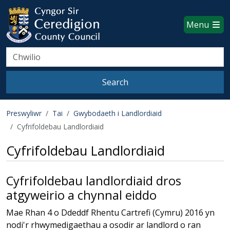
Ceredigion County Council websi
Skip to main content
Menu
Search
Search
Preswyliwr
Tai
Gwybodaeth i Landlordiaid
Cyfrifoldebau Landlordiaid
Cyfrifoldebau Landlordiaid
Cyfrifoldebau landlordiaid dros
atgyweirio a chynnal eiddo
Mae Rhan 4 o Ddeddf Rhentu Cartrefi (Cymru) 2016 yn
nodi'r rhwymedigaethau a osodir ar landlord o ran