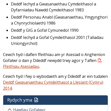
Deddf Iechyd a Gwasanaethau Cymdeithasol a
Dyfarniadau Nawdd Cymdeithasol 1983
Deddf Personau Anabl (Gwasanaethau, Ymgynghori
a Chynrychiolaeth) 1986
Deddf y GIG a Gofal Cymunedol 1990
Deddf Iechyd a Gofal Cymdeithasol 2001 (Taliadau
Uniongyrchol)
Cewch hyd i daflen ffeithiau am yr Asesiad o Anghenion
Gofalwr o dan y Ddeddf newydd trwy agor y Taflen
Ffeithiau Asesiadau
.
Cewch hyd i fwy o wybodaeth am y Ddeddf ar ein tudalen
Deddf Gwasanaethau Cymdeithasol a Llesiant (Cymru)
2014
.
Rydych yma
Hawliau Gofalwyr