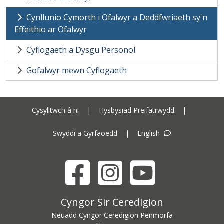
Cynllunio Cymorth i Ofalwyr a Deddfwriaeth sy'n
Effeithio ar Ofalwyr
Cyflogaeth a Dysgu Personol
Gofalwyr mewn Cyflogaeth
Cysylltwch â ni
|
Hysbysiad Preifatrwydd
|
Swyddi a Gyrfaoedd
|
English
Facebook
Instagram
YouTube
Cyngor Sir Ceredigion address
Cyngor Sir Ceredigion
Neuadd Cyngor Ceredigion Penmorfa