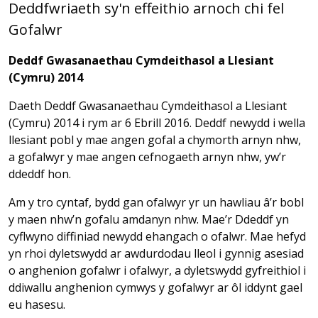
Deddfwriaeth sy'n effeithio arnoch chi fel
Gofalwr
Deddf Gwasanaethau Cymdeithasol a Llesiant
(Cymru) 2014
Daeth Deddf Gwasanaethau Cymdeithasol a Llesiant
(Cymru) 2014 i rym ar 6 Ebrill 2016. Deddf newydd i wella
llesiant pobl y mae angen gofal a chymorth arnyn nhw,
a gofalwyr y mae angen cefnogaeth arnyn nhw, yw’r
ddeddf hon.
Am y tro cyntaf, bydd gan ofalwyr yr un hawliau â’r bobl
y maen nhw’n gofalu amdanyn nhw. Mae’r Ddeddf yn
cyflwyno diffiniad newydd ehangach o ofalwr. Mae hefyd
yn rhoi dyletswydd ar awdurdodau lleol i gynnig asesiad
o anghenion gofalwr i ofalwyr, a dyletswydd gyfreithiol i
ddiwallu anghenion cymwys y gofalwyr ar ôl iddynt gael
eu hasesu.