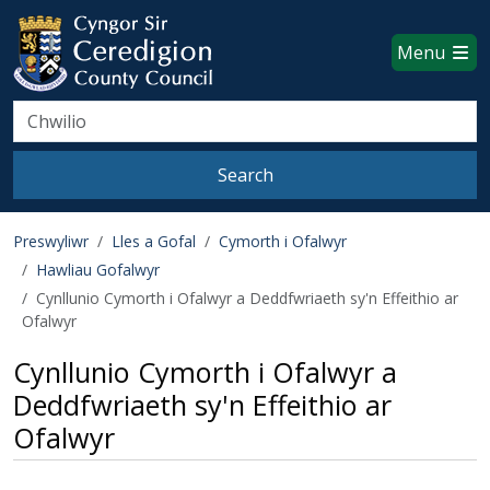
Ceredigion County Council websi
Skip to main content
Menu
Search
Search
Preswyliwr
Lles a Gofal
Cymorth i Ofalwyr
Hawliau Gofalwyr
Cynllunio Cymorth i Ofalwyr a Deddfwriaeth sy'n Effeithio ar
Ofalwyr
Cynllunio Cymorth i Ofalwyr a
Deddfwriaeth sy'n Effeithio ar
Ofalwyr