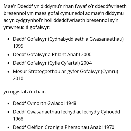
Mae’r Ddeddf yn diddymu’r rhan fwyaf o’r ddeddfwriaeth
bresennol ym maes gofal cymunedol ac mae’n diddymu
ac yn cydgrynhoi’r holl ddeddfwriaeth bresennol sy’n
ymwneud â gofalwyr:
Deddf Gofalwyr (Cydnabyddiaeth a Gwasanaethau)
1995
Deddf Gofalwyr a Phlant Anabl 2000
Deddf Gofalwyr (Cyfle Cyfartal) 2004
Mesur Strategaethau ar gyfer Gofalwyr (Cymru)
2010
yn ogystal â’r rhain:
Deddf Cymorth Gwladol 1948
Deddf Gwasanaethau Iechyd ac Iechyd y Cyhoedd
1968
Deddf Cleifion Cronig a Phersonau Anabl 1970