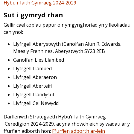
Hybu'r Iaith Gymraeg 2024-2029
Sut i gymryd rhan
Gellir cael copïau papur o'r ymgynghoriad yn y lleoliadau
canlynol:
Llyfrgell Aberystwyth (Canolfan Alun R. Edwards,
Maes y Frenhines, Aberystwyth SY23 2EB
Canolfan Lles Llambed
Llyfrgell Llambed
Llyfrgell Aberaeron
Llyfrgell Aberteifi
Llyfrgell Llandysul
Llyfrgell Cei Newydd
Darllenwch Strategaeth Hybu’r Iaith Gymraeg
Ceredigion 2024-2029, ac yna rhowch eich sylwadau ar y
ffurflen adborth hon:
Ffurflen adborth ar-lein