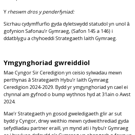
Y
rheswm dros y penderfyniad:
Sicrhau cydymffurfio gyda dyletswydd statudol yn unol ȃ
gofynion Safonau’r Gymraeg, (Safon 145 a 146) i
ddatblygu a chyhoeddi Strategaeth Iaith Gymraeg.
Ymgynghoriad gwreiddiol
Mae Cyngor Sir Ceredigion yn ceisio sylwadau mewn
perthynas â Strategaeth Hybu’r Iaith Gymraeg
Ceredigion 2024-2029. Bydd yr ymgynghoriad yn cael ei
chynnal am gyfnod o bump wythnos hyd at 31ain o Awst
2024.
Mae’r Strategaeth yn gosod gweledigaeth glir ar sut
bydd y Cyngor, drwy weithio mewn cydweithrediad gyda
sefydliadau partner eraill, yn mynd ati i hybu’r Gymraeg