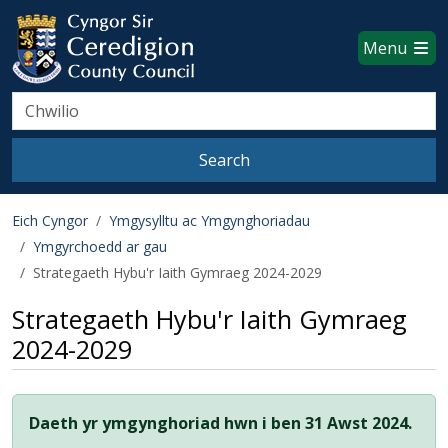
Ceredigion County Council websi
Skip to main content
Menu
Search
Search
Eich Cyngor
Ymgysylltu ac Ymgynghoriadau
Ymgyrchoedd ar gau
Strategaeth Hybu'r Iaith Gymraeg 2024-2029
Strategaeth Hybu'r Iaith Gymraeg
2024-2029
Daeth yr ymgynghoriad hwn i ben 31 Awst 2024.