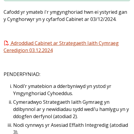
Cafodd yr ymateb i'r ymgynghoriad hwn ei ystyried gan
y Cynghorwyr yn y cyfarfod Cabinet ar 03/12/2024.
Adroddiad Cabinet ar Strategaeth Iaith Cymraeg
Ceredigion 03.12.2024
PENDERFYNIAD:
Nodi’r ymatebion a dderbyniwyd yn ystod yr
Ymgynghoriad Cyhoeddus.
Cymeradwyo Strategaeth Iaith Gymraeg yn
ddibynnol ar y newidiadau sydd wedi’u hamlygu yn y
ddogfen derfynol (atodiad 2).
Nodi cynnwys yr Asesiad Effaith Integredig (atodiad
3).