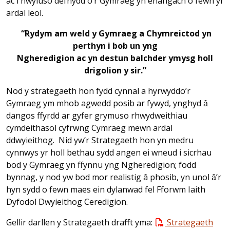
ac i hwyluso defnydd o’r Gymraeg yn ehangach o fewn yr
ardal leol.
“Rydym am weld y Gymraeg a Chymreictod yn
perthyn i bob un yng
Ngheredigion ac yn destun balchder ymysg holl
drigolion y sir.”
Nod y strategaeth hon fydd cynnal a hyrwyddo’r
Gymraeg ym mhob agwedd posib ar fywyd, ynghyd ȃ
dangos ffyrdd ar gyfer grymuso rhwydweithiau
cymdeithasol cyfrwng Cymraeg mewn ardal
ddwyieithog. Nid yw’r Strategaeth hon yn medru
cynnwys yr holl bethau sydd angen ei wneud i sicrhau
bod y Gymraeg yn ffynnu yng Ngheredigion; fodd
bynnag, y nod yw bod mor realistig â phosib, yn unol ȃ’r
hyn sydd o fewn maes ein dylanwad fel Fforwm Iaith
Dyfodol Dwyieithog Ceredigion.
Gellir darllen y Strategaeth drafft yma:
Strategaeth