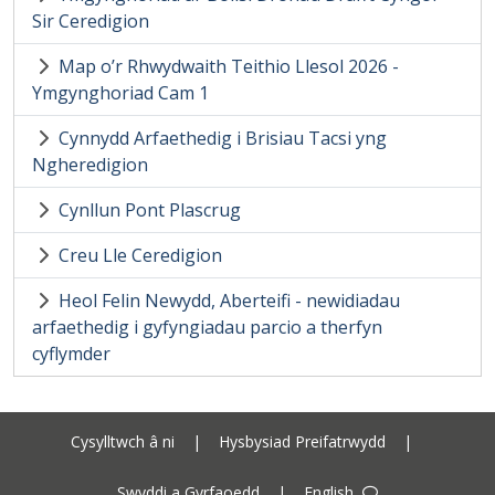
Sir Ceredigion
Map o’r Rhwydwaith Teithio Llesol 2026 -
Ymgynghoriad Cam 1
Cynnydd Arfaethedig i Brisiau Tacsi yng
Ngheredigion
Cynllun Pont Plascrug
Creu Lle Ceredigion
Heol Felin Newydd, Aberteifi - newidiadau
arfaethedig i gyfyngiadau parcio a therfyn
cyflymder
Cysylltwch â ni
|
Hysbysiad Preifatrwydd
|
Swyddi a Gyrfaoedd
|
English