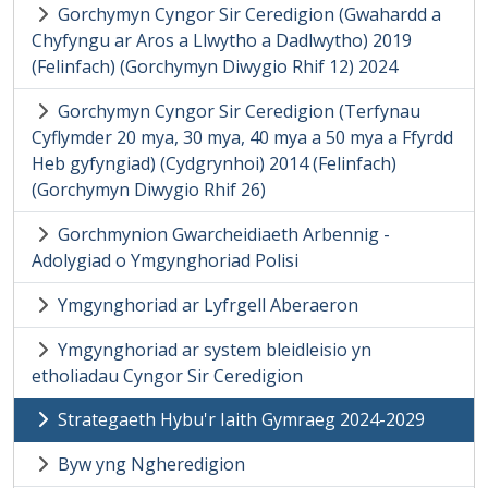
Gorchymyn Cyngor Sir Ceredigion (Gwahardd a
Chyfyngu ar Aros a Llwytho a Dadlwytho) 2019
(Felinfach) (Gorchymyn Diwygio Rhif 12) 2024
Gorchymyn Cyngor Sir Ceredigion (Terfynau
Cyflymder 20 mya, 30 mya, 40 mya a 50 mya a Ffyrdd
Heb gyfyngiad) (Cydgrynhoi) 2014 (Felinfach)
(Gorchymyn Diwygio Rhif 26)
Gorchmynion Gwarcheidiaeth Arbennig -
Adolygiad o Ymgynghoriad Polisi
Ymgynghoriad ar Lyfrgell Aberaeron
Ymgynghoriad ar system bleidleisio yn
etholiadau Cyngor Sir Ceredigion
Strategaeth Hybu'r Iaith Gymraeg 2024-2029
Byw yng Ngheredigion