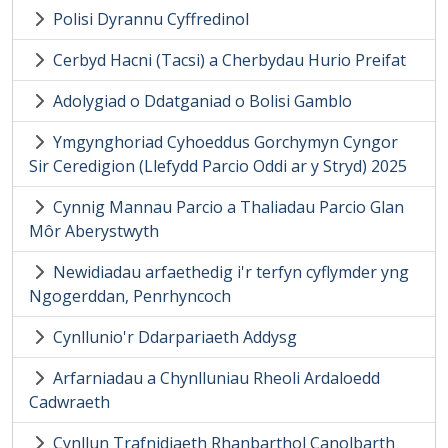
Polisi Dyrannu Cyffredinol
Cerbyd Hacni (Tacsi) a Cherbydau Hurio Preifat
Adolygiad o Ddatganiad o Bolisi Gamblo
Ymgynghoriad Cyhoeddus Gorchymyn Cyngor
Sir Ceredigion (Llefydd Parcio Oddi ar y Stryd) 2025
Cynnig Mannau Parcio a Thaliadau Parcio Glan
Môr Aberystwyth
Newidiadau arfaethedig i'r terfyn cyflymder yng
Ngogerddan, Penrhyncoch
Cynllunio'r Ddarpariaeth Addysg
Arfarniadau a Chynlluniau Rheoli Ardaloedd
Cadwraeth
Cynllun Trafnidiaeth Rhanbarthol Canolbarth