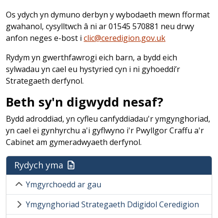
Os ydych yn dymuno derbyn y wybodaeth mewn fformat
gwahanol, cysylltwch â ni ar 01545 570881
neu drwy
anfon neges e-bost i
clic@ceredigion.gov.uk
Rydym yn gwerthfawrogi eich barn, a bydd eich
sylwadau yn cael eu hystyried cyn i ni gyhoeddi’r
Strategaeth derfynol.
Beth sy'n digwydd nesaf?
Bydd adroddiad, yn cyfleu canfyddiadau'r ymgynghoriad,
yn cael ei gynhyrchu a'i gyflwyno i'r Pwyllgor Craffu a'r
Cabinet am gymeradwyaeth derfynol.
Rydych yma
Ymgyrchoedd ar gau
Ymgynghoriad Strategaeth Ddigidol Ceredigion