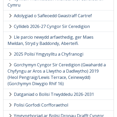
Cymru
Adolygiad o Safleoedd Gwastraff Cartref
Cyllideb 2026-27 Cyngor Sir Ceredigion
Lle parcio newydd arfaethedig, ger Maes
Mwldan, Stryd y Baddondy, Aberteifi.
2025 Polisi Ymgysylltu a Chyfranogi
Gorchymyn Cyngor Sir Ceredigion (Gwahardd a
Chyfyngu ar Aros a Llwytho a Dadlwytho) 2019
(Heol Pengraig/Lewis Terrace, Ceinewydd)
(Gorchymyn Diwygio Rhif 16)
Datganiad o Bolisi Trwyddedu 2026-2031
Polisi Gorfodi Corfforaethol
Ymgynghoriad ar Bolisi Dronau Drafft Cyngor