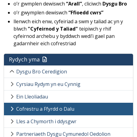
o’r gwmplen dewiswch
“Arall”
, cliciwch
Dysgu Bro
o’r gwymplen dewiswch
“Ffioedd cwrs”
llenwch eich enw, cyfeiriad a swm y taliad ac yn y
blwch
"Cyfeirnod y Taliad"
teipiwch y rhif
cyfeirnod archebu y byddwch wedi’i gael pan
gadarnheir eich cofrestriad
Rydych yma
Dysgu Bro Ceredigion
Cyrsiau Rydym yn eu Cynnig
Ein Lleoliadau
Cofrestru a Ffyrdd o Dalu
Lles a Chymorth i ddysgwr
Partneriaeth Dysgu Cymunedol Oedolion