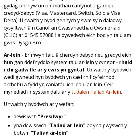
gydag unrhyw un o'r mathau canlynol o gardiau
credyd/debyd (Visa, Mastercard, Switch, Solo a Visa
Delta). Unwaith y bydd gennych y swm sy'n daladwy
cysylltwch â'n Canolfan Gwasanaethau Cwsmeriaid
(CLIC) ar 01545 570881 a dywedwch eich bod yn talu am
gwrs Dysgu Bro.
Ar-lein
- Er mwyn talu â cherdyn debyd neu gredyd eich
hun gan ddefnyddio system talu ar-lein y cyngor -
rhaid
i chi gadw lle ar y cwrs yn gyntaf
. Unwaith y byddwch
wedi gwneud hyn byddwch yn cael rhif cyfeirnod
archebu a fydd yn caniatáu ichi dalu ar-lein. Ceir
mynediad i'r system dalu ar y
tudalen Taliad Ar-lein
.
Unwaith y byddwch ar y wefan:
dewisiwch
"Presilwyr"
yna dewisiwch
"Taliad ar-lein"
ac yna pwyswch y
botwm
“Taliad ar-lein”