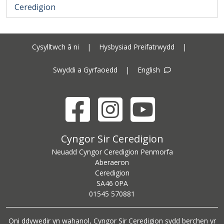
Ceredigion
Cysylltwch â ni
|
Hysbysiad Preifatrwydd
|
Swyddi a Gyrfaoedd
|
English
Facebook
Instagram
YouTube
Cyngor Sir Ceredigion address
Cyngor Sir Ceredigion
Neuadd Cyngor Ceredigion Penmorfa
Aberaeron
Ceredigion
SA46 0PA
Ceredigion County Council call centre phone number
01545 570881
Oni ddywedir yn wahanol, Cyngor Sir Ceredigion sydd berchen yr