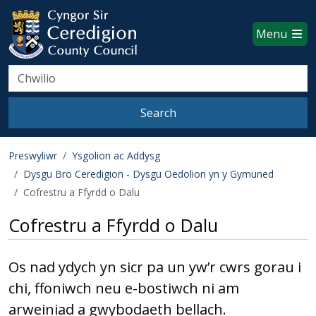
Ceredigion County Council websi
Skip to main content
Menu
Search
Search
Preswyliwr
Ysgolion ac Addysg
Dysgu Bro Ceredigion - Dysgu Oedolion yn y Gymuned
Cofrestru a Ffyrdd o Dalu
Cofrestru a Ffyrdd o Dalu
Os nad ydych yn sicr pa un yw’r cwrs gorau i
chi, ffoniwch neu e-bostiwch ni am
arweiniad a gwybodaeth bellach.