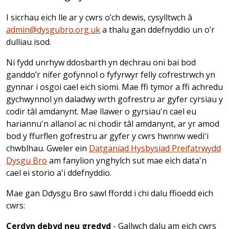
I sicrhau eich lle ar y cwrs o’ch dewis, cysylltwch â
admin@dysgubro.org.uk
a thalu gan ddefnyddio un o’r
dulliau isod.
Ni fydd unrhyw ddosbarth yn dechrau oni bai bod
ganddo’r nifer gofynnol o fyfyrwyr felly cofrestrwch yn
gynnar i osgoi cael eich siomi. Mae ffi tymor a ffi achredu
gychwynnol yn daladwy wrth gofrestru ar gyfer cyrsiau y
codir tâl amdanynt. Mae llawer o gyrsiau'n cael eu
hariannu'n allanol ac ni chodir tâl amdanynt, ar yr amod
bod y ffurflen gofrestru ar gyfer y cwrs hwnnw wedi'i
chwblhau. Gweler ein
Datganiad Hysbysiad Preifatrwydd
Dysgu Bro
am fanylion ynghylch sut mae eich data'n
cael ei storio a'i ddefnyddio.
Mae gan Ddysgu Bro sawl ffordd i chi dalu ffioedd eich
cwrs:
Cerdyn debyd neu gredyd
- Gallwch dalu am eich cwrs