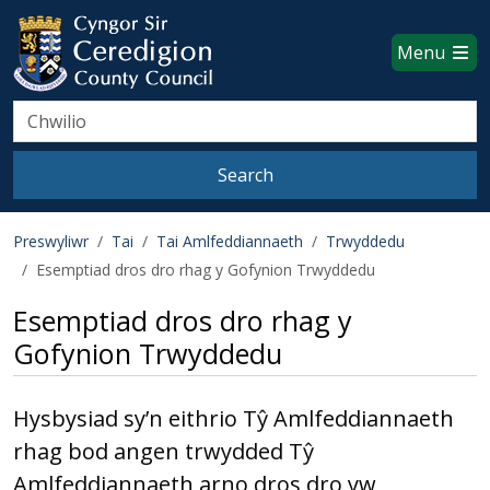
Ceredigion County Council websi
Skip to main content
Menu
Search
Search
Preswyliwr
Tai
Tai Amlfeddiannaeth
Trwyddedu
Esemptiad dros dro rhag y Gofynion Trwyddedu
Esemptiad dros dro rhag y
Gofynion Trwyddedu
Hysbysiad sy’n eithrio Tŷ Amlfeddiannaeth
rhag bod angen trwydded Tŷ
Amlfeddiannaeth arno dros dro yw