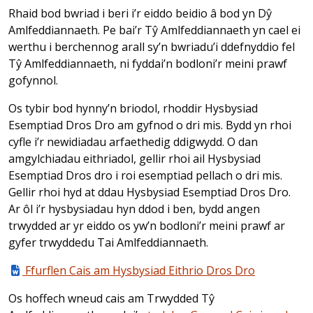
Rhaid bod bwriad i beri i’r eiddo beidio â bod yn Dŷ
Amlfeddiannaeth. Pe bai’r Tŷ Amlfeddiannaeth yn cael ei
werthu i berchennog arall sy’n bwriadu’i ddefnyddio fel
Tŷ Amlfeddiannaeth, ni fyddai’n bodloni’r meini prawf
gofynnol.
Os tybir bod hynny’n briodol, rhoddir Hysbysiad
Esemptiad Dros Dro am gyfnod o dri mis. Bydd yn rhoi
cyfle i’r newidiadau arfaethedig ddigwydd. O dan
amgylchiadau eithriadol, gellir rhoi ail Hysbysiad
Esemptiad Dros dro i roi esemptiad pellach o dri mis.
Gellir rhoi hyd at ddau Hysbysiad Esemptiad Dros Dro.
Ar ôl i’r hysbysiadau hyn ddod i ben, bydd angen
trwydded ar yr eiddo os yw’n bodloni’r meini prawf ar
gyfer trwyddedu Tai Amlfeddiannaeth.
Ffurflen Cais am Hysbysiad Eithrio Dros Dro
Os hoffech wneud cais am Trwydded Tŷ