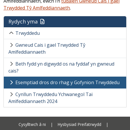
Amlfeddiannaeth, ewch i’n
tudalen Gwneud Cais i gael
Trwydded Tŷ Amlfeddiannaeth
.
Rydych yma
Trwyddedu
Gwneud Cais i gael Trwydded Tŷ
Amlfeddiannaeth
Beth fydd yn digwydd os na fyddaf yn gwneud
cais?
Esemptiad dros dro rhag y Gofynion Trwyddedu
Cynllun Trwyddedu Ychwanegol Tai
Amlfeddiannaeth 2024
Cysylltwch â ni
|
Hysbysiad Preifatrwydd
|