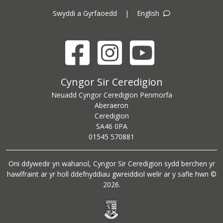
Swyddi a Gyrfaoedd
|
English
Facebook
Instagram
YouTube
Cyngor Sir Ceredigion address
Cyngor Sir Ceredigion
Neuadd Cyngor Ceredigion Penmorfa
Aberaeron
Ceredigion
SA46 0PA
Ceredigion County Council call centre phone number
01545 570881
Oni ddywedir yn wahanol, Cyngor Sir Ceredigion sydd berchen yr
hawlfraint ar yr holl ddefnyddiau gwreiddiol welir ar y safle hwn ©
2026.