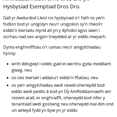
Hysbysiad Esemptiad Dros Dro.
Gall yr Awdurdod Lleol roi hysbysiad o’r fath os yw’n
fodlon bod yr unigolyn neu’r unigolion sy’n rheoli’r
eiddo’n bwriadu mynd ati yn y dyfodol agos iawn i
sicrhau nad oes angen trwydded ar yr eiddo mwyach.
Dyma enghreifftiau o’r camau neu’r amgylchiadau
hynny:
wrth ddisgwyl i eiddo gael ei werthu gyda meddiant
gwag, neu
os oes bwriad i addasu’r eiddo’n fflatiau, neu
os yw’r amgylchiadau wedi newid oherwydd bod
eiddo wedi peidio â bod yn Dŷ Amlfeddiannaeth am
reswm arall, er enghraifft, oherwydd bod nifer y
tenantiaid wedi gostwng neu oherwydd mai dim ond
un aelwyd fydd yn byw yn yr eiddo