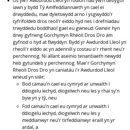
Os yw’r Awdurdod Lleol yn fodlon nad yw’n debygol
iawn y bydd Tŷ Amlfeddiannaeth yn cael ei
drwyddedu, mae dyletswydd arno i ysgwyddo’r
cyfrifoldeb dros reoli’r eiddo hyd nes i drefniadau
trwyddedu boddhaol gael eu gwneud. Gwneir hyn
drwy gyfrwng Gorchymyn Rheoli Dros Dro am
gyfnod o hyd at flwyddyn. Bydd yr Awdurdod Lleol yn
rheoli'r eiddo ac yn adennill y costau o'r rhent neu'r
perchennog. Ni allant aseinio tenantiaeth newydd
heb gytundeb y perchennog. Mae'r Gorchymyn
Rheoli Dros Dro yn caniatáu i'r Awdurdod Lleol
wneud yn siŵr;
Bod camau’n cael eu cymryd ar unwaith i
ddiogelu iechyd, diogelwch neu les y rhai sy’n
byw yn y tŷ, neu
Fod camau’n cael eu cymryd ar unwaith i
ddiogelu iechyd, diogelwch neu les y
meddianwyr neu’r tirfeddianwyr eraill yn yr
ardal, a