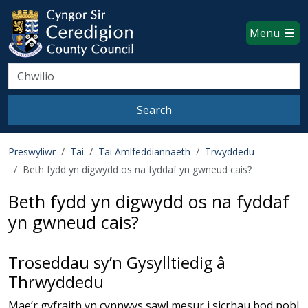
Ceredigion County Council websi
Skip to main content
Menu
Search
Search
Preswyliwr
Tai
Tai Amlfeddiannaeth
Trwyddedu
Beth fydd yn digwydd os na fyddaf yn gwneud cais?
Beth fydd yn digwydd os na fyddaf
yn gwneud cais?
Troseddau sy’n Gysylltiedig â
Thrwyddedu
Mae’r gyfraith yn cynnwys sawl mesur i sicrhau bod pobl