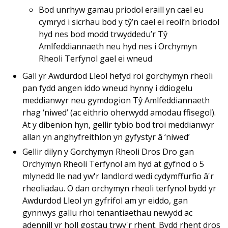
Bod unrhyw gamau priodol eraill yn cael eu
cymryd i sicrhau bod y tŷ’n cael ei reoli’n briodol
hyd nes bod modd trwyddedu’r Tŷ
Amlfeddiannaeth neu hyd nes i Orchymyn
Rheoli Terfynol gael ei wneud
Gall yr Awdurdod Lleol hefyd roi gorchymyn rheoli
pan fydd angen iddo wneud hynny i ddiogelu
meddianwyr neu gymdogion Tŷ Amlfeddiannaeth
rhag ‘niwed’ (ac eithrio oherwydd amodau ffisegol).
At y dibenion hyn, gellir tybio bod troi meddianwyr
allan yn anghyfreithlon yn gyfystyr â ‘niwed’
Gellir dilyn y Gorchymyn Rheoli Dros Dro gan
Orchymyn Rheoli Terfynol am hyd at gyfnod o 5
mlynedd lle nad yw'r landlord wedi cydymffurfio â'r
rheoliadau. O dan orchymyn rheoli terfynol bydd yr
Awdurdod Lleol yn gyfrifol am yr eiddo, gan
gynnwys gallu rhoi tenantiaethau newydd ac
adennill yr holl gostau trwy'r rhent. Bydd rhent dros