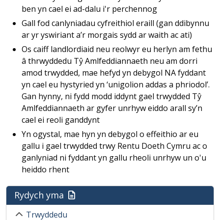
ben yn cael ei ad-dalu i'r perchennog
Gall fod canlyniadau cyfreithiol eraill (gan ddibynnu
ar yr yswiriant a’r morgais sydd ar waith ac ati)
Os caiff landlordiaid neu reolwyr eu herlyn am fethu
â thrwyddedu Tŷ Amlfeddiannaeth neu am dorri
amod trwydded, mae hefyd yn debygol NA fyddant
yn cael eu hystyried yn ‘unigolion addas a phriodol’.
Gan hynny, ni fydd modd iddynt gael trwydded Tŷ
Amlfeddiannaeth ar gyfer unrhyw eiddo arall sy’n
cael ei reoli ganddynt
Yn ogystal, mae hyn yn debygol o effeithio ar eu
gallu i gael trwydded trwy Rentu Doeth Cymru ac o
ganlyniad ni fyddant yn gallu rheoli unrhyw un o'u
heiddo rhent
Rydych yma
Trwyddedu