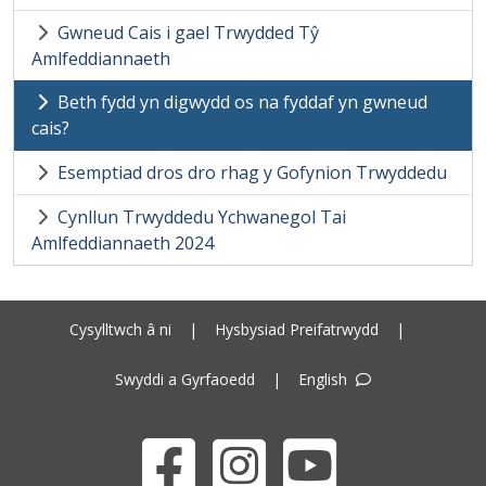
Gwneud Cais i gael Trwydded Tŷ
Amlfeddiannaeth
Beth fydd yn digwydd os na fyddaf yn gwneud
cais?
Esemptiad dros dro rhag y Gofynion Trwyddedu
Cynllun Trwyddedu Ychwanegol Tai
Amlfeddiannaeth 2024
Cysylltwch â ni
|
Hysbysiad Preifatrwydd
|
Swyddi a Gyrfaoedd
|
English
Facebook
Instagram
YouTube