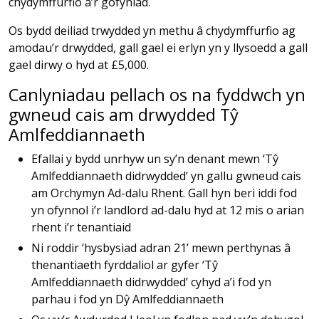
chydymffurfio â’r gofyniad.
Os bydd deiliad trwydded yn methu â chydymffurfio ag
amodau’r drwydded, gall gael ei erlyn yn y llysoedd a gall
gael dirwy o hyd at £5,000.
Canlyniadau pellach os na fyddwch yn
gwneud cais am drwydded Tŷ
Amlfeddiannaeth
Efallai y bydd unrhyw un sy’n denant mewn ‘Tŷ
Amlfeddiannaeth didrwydded’ yn gallu gwneud cais
am Orchymyn Ad-dalu Rhent. Gall hyn beri iddi fod
yn ofynnol i’r landlord ad-dalu hyd at 12 mis o arian
rhent i’r tenantiaid
Ni roddir ‘hysbysiad adran 21’ mewn perthynas â
thenantiaeth fyrddaliol ar gyfer ‘Tŷ
Amlfeddiannaeth didrwydded’ cyhyd a’i fod yn
parhau i fod yn Dŷ Amlfeddiannaeth