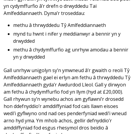
yn cydymffurfio â’r drefn o drwyddedu Tai
Amlfeddiannaeth. Dyma’r troseddau:
methu â thrwyddedu Tŷ Amlfeddiannaeth
mynd tu hwnt i nifer y meddianwyr a bennir yn y
drwydded
methu â chydymffurfio ag unrhyw amodau a bennir
yn y drwydded
Gall unrhyw unigolyn sy’n ymwneud â’r gwaith o reoli Tŷ
Amlfeddiannaeth gael ei erlyn am fethu â thrwyddedu Tŷ
Amlfeddiannaeth gyda’r Awdurdod Lleol. Gall y dirwyon
am fethu â chydymffurfio fod yn llym (hyd at £20,000).
Gall rhywun sy’n wynebu achos am gyflawni’r drosedd
hon ddefnyddio’r amddiffyniad fod cais llawn eisoes
wedi’i gyflwyno ond nad oes penderfyniad wedi’i wneud
arno hyd yma. Ym mhob achos, gellir defnyddio’r
amddiffyniad fod esgus rhesymol dros beidio â