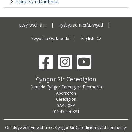
Eiddo sy'n Dadfeilio
Cysylltwch â ni
|
Hysbysiad Preifatrwydd
|
Swyddi a Gyrfaoedd
|
English
Facebook
Instagram
YouTube
Cyngor Sir Ceredigion address
Cyngor Sir Ceredigion
Neuadd Cyngor Ceredigion Penmorfa
Aberaeron
Ceredigion
SA46 0PA
Ceredigion County Council call centre phone number
01545 570881
Oni ddywedir yn wahanol, Cyngor Sir Ceredigion sydd berchen yr