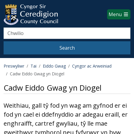
Ceredigion County Council websi
Skip to main content
Menu
Search
Search
Preswyliwr
Tai
Eiddo Gwag
Cyngor ac Arweiniad
Cadw Eiddo Gwag yn Diogel
Cadw Eiddo Gwag yn Diogel
Weithiau, gall tŷ fod yn wag am gyfnod er ei
fod yn cael ei ddefnyddio ar adegau eraill, er
enghraifft, cartref gwyliau, tŷ lle mae
gweithwyr tymhorol neu fyfyrwyr yn byw