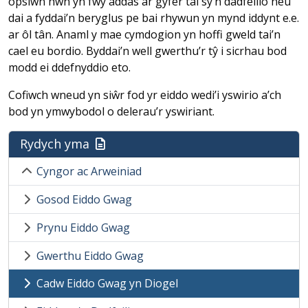
opsiwn hwn yn fwy addas ar gyfer tai sy’n dadfeilio neu
dai a fyddai’n beryglus pe bai rhywun yn mynd iddynt e.e.
ar ôl tân. Anaml y mae cymdogion yn hoffi gweld tai’n
cael eu bordio. Byddai’n well gwerthu’r tŷ i sicrhau bod
modd ei ddefnyddio eto.
Cofiwch wneud yn siŵr fod yr eiddo wedi’i yswirio a’ch
bod yn ymwybodol o delerau’r yswiriant.
Rydych yma
Cyngor ac Arweiniad
Gosod Eiddo Gwag
Prynu Eiddo Gwag
Gwerthu Eiddo Gwag
Cadw Eiddo Gwag yn Diogel