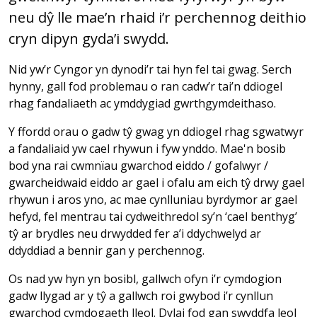
neu dŷ lle mae’n rhaid i’r perchennog deithio
cryn dipyn gyda’i swydd.
Nid yw’r Cyngor yn dynodi’r tai hyn fel tai gwag. Serch
hynny, gall fod problemau o ran cadw’r tai’n ddiogel
rhag fandaliaeth ac ymddygiad gwrthgymdeithaso.
Y ffordd orau o gadw tŷ gwag yn ddiogel rhag sgwatwyr
a fandaliaid yw cael rhywun i fyw ynddo. Mae'n bosib
bod yna rai cwmnïau gwarchod eiddo / gofalwyr /
gwarcheidwaid eiddo ar gael i ofalu am eich tŷ drwy gael
rhywun i aros yno, ac mae cynlluniau byrdymor ar gael
hefyd, fel mentrau tai cydweithredol sy’n ‘cael benthyg’
tŷ ar brydles neu drwydded fer a’i ddychwelyd ar
ddyddiad a bennir gan y perchennog.
Os nad yw hyn yn bosibl, gallwch ofyn i’r cymdogion
gadw llygad ar y tŷ a gallwch roi gwybod i’r cynllun
gwarchod cymdogaeth lleol. Dylai fod gan swyddfa leol