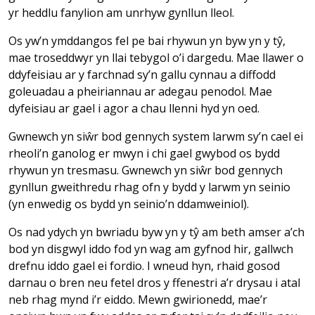
yr heddlu fanylion am unrhyw gynllun lleol.
Os yw’n ymddangos fel pe bai rhywun yn byw yn y tŷ,
mae troseddwyr yn llai tebygol o’i dargedu. Mae llawer o
ddyfeisiau ar y farchnad sy’n gallu cynnau a diffodd
goleuadau a pheiriannau ar adegau penodol. Mae
dyfeisiau ar gael i agor a chau llenni hyd yn oed.
Gwnewch yn siŵr bod gennych system larwm sy’n cael ei
rheoli’n ganolog er mwyn i chi gael gwybod os bydd
rhywun yn tresmasu. Gwnewch yn siŵr bod gennych
gynllun gweithredu rhag ofn y bydd y larwm yn seinio
(yn enwedig os bydd yn seinio’n ddamweiniol).
Os nad ydych yn bwriadu byw yn y tŷ am beth amser a’ch
bod yn disgwyl iddo fod yn wag am gyfnod hir, gallwch
drefnu iddo gael ei fordio. I wneud hyn, rhaid gosod
darnau o bren neu fetel dros y ffenestri a’r drysau i atal
neb rhag mynd i’r eiddo. Mewn gwirionedd, mae’r