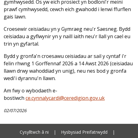
gymhwysedd. Os yw eich prosiect yn bodloni'r meini
prawf cymhwysedd, cewch eich gwahodd i lenwi ffurflen
gais lawn.
Croesewir ceisiadau yn y Gymraeg neu'r Saesneg. Bydd
ceisiadau a gyflwynir yn y naill iaith neu'r llall yn cael eu
trin yn gyfartal.
Bydd y gronfa'n croesawu ceisiadau ar sail y cyntaf i'r
felin rhwng 1 Gorffennaf 2026 a 14 Awst 2026 (ceisiadau
llawn drwy wahoddiad yn unig), neu nes bod y gronfa
wedi'i dyrannu'n llawn.
Am fwy o wybodaeth e-
bostiwch
ce.cynnalycardi@ceredigion.gov.uk
02/07/2026
Cysylltwch â ni
|
Hysbysiad Preifatrwydd
|