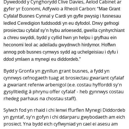
Dywedodd y Cynghorydd Clive Davies, Aelod Cabinet ar
gyfer yr Economi, Adfywio a Rheoli Carbon: “
Mae Grant
Cyfalaf Busnes Cynnal y Cardi yn gyfle pwysig i fusnesau
ledled Ceredigion fuddsoddi yn eu dyfodol. Drwy gefnogi
prosiectau cyfalaf sy’n hybu arloesedd, gwella cynhyrchiant
a chreu swyddi, bydd y cyllid hwn yn helpu i gryfhau ein
heconomi leol ac adeiladu gwydnwch hirdymor. Hoffwn
annog pob busnes cymwys sydd ag uchelgeisiau i dyfu i
ddod ymlaen a mynegi eu diddordeb.”
Bydd y Gronfa yn gynllun grant busnes, a fydd yn
cynnwys cefnogaeth tuag at brosiectau gwariant cyfalaf
a gwariant refeniw arbenigol (e.e. costau hyfforddi sy'n
gysylltiedig â phrynu offer cyfalaf - heb gynnwys costau
rhedeg parhaus na chostau staff).
Sylwch fod yn rhaid i chi lenwi ffurflen Mynegi Diddordeb
yn gyntaf, sy'n gofyn i chi ddarparu gwybodaeth am eich
prosiect. Yna bydd eich cyflwyniad yn cael ei asesu am