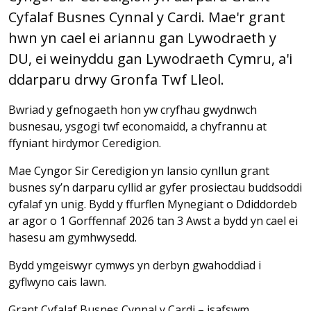
Cyfalaf Busnes Cynnal y Cardi. Mae'r grant
hwn yn cael ei ariannu gan Lywodraeth y
DU, ei weinyddu gan Lywodraeth Cymru, a'i
ddarparu drwy Gronfa Twf Lleol.
Bwriad y gefnogaeth hon yw cryfhau gwydnwch
busnesau, ysgogi twf economaidd, a chyfrannu at
ffyniant hirdymor Ceredigion.
Mae Cyngor Sir Ceredigion yn lansio cynllun grant
busnes sy’n darparu cyllid ar gyfer prosiectau buddsoddi
cyfalaf yn unig. Bydd y ffurflen Mynegiant o Ddiddordeb
ar agor o 1 Gorffennaf 2026 tan 3 Awst a bydd yn cael ei
hasesu am gymhwysedd.
Bydd ymgeiswyr cymwys yn derbyn gwahoddiad i
gyflwyno cais lawn.
Grant Cyfalaf Busnes Cynnal y Cardi – isafswm