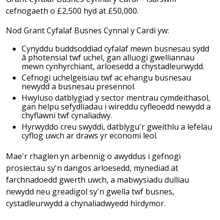
cefnogaeth o £2,500 hyd at £50,000.
Nod Grant Cyfalaf Busnes Cynnal y Cardi yw:
Cynyddu buddsoddiad cyfalaf mewn busnesau sydd
â photensial twf uchel, gan alluogi gwelliannau
mewn cynhyrchiant, arloesedd a chystadleurwydd.
Cefnogi uchelgeisiau twf ac ehangu busnesau
newydd a busnesau presennol.
Hwyluso datblygiad y sector mentrau cymdeithasol,
gan helpu sefydliadau i wireddu cyfleoedd newydd a
chyflawni twf cynaliadwy.
Hyrwyddo creu swyddi, datblygu'r gweithlu a lefelau
cyflog uwch ar draws yr economi leol.
Mae'r rhaglen yn arbennig o awyddus i gefnogi
prosiectau sy'n dangos arloesedd, mynediad at
farchnadoedd gwerth uwch, a mabwysiadu dulliau
newydd neu greadigol sy'n gwella twf busnes,
cystadleurwydd a chynaliadwyedd hirdymor.