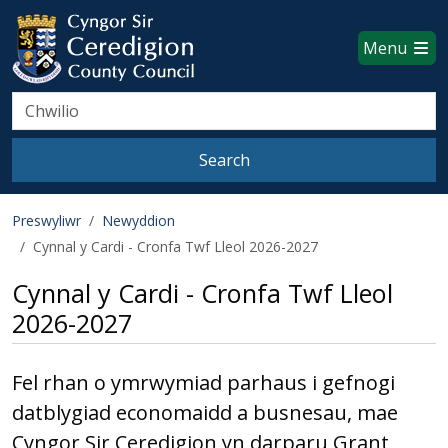
Ceredigion County Council websi
Skip to main content
Menu
Search
Search
Preswyliwr
Newyddion
Cynnal y Cardi - Cronfa Twf Lleol 2026-2027
Cynnal y Cardi - Cronfa Twf Lleol
2026-2027
Fel rhan o ymrwymiad parhaus i gefnogi
datblygiad economaidd a busnesau, mae
Cyngor Sir Ceredigion yn darparu Grant