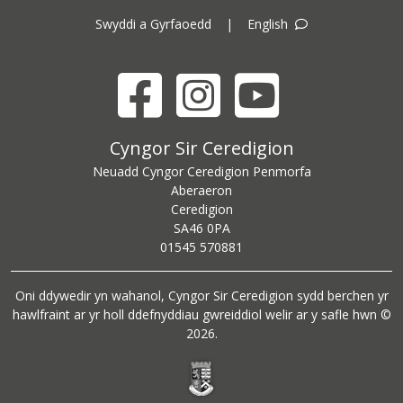
Swyddi a Gyrfaoedd
|
English
Facebook
Instagram
YouTube
Cyngor Sir Ceredigion address
Cyngor Sir Ceredigion
Neuadd Cyngor Ceredigion Penmorfa
Aberaeron
Ceredigion
SA46 0PA
Ceredigion County Council call centre phone number
01545 570881
Oni ddywedir yn wahanol, Cyngor Sir Ceredigion sydd berchen yr
hawlfraint ar yr holl ddefnyddiau gwreiddiol welir ar y safle hwn ©
2026.