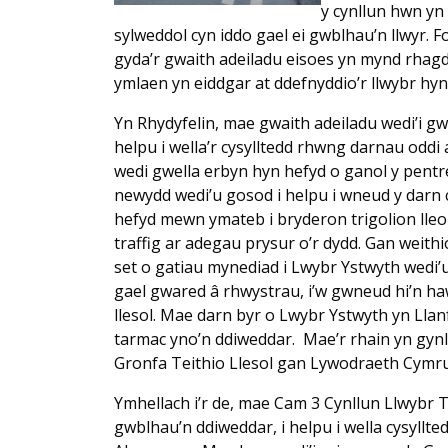
y cynllun hwn y
sylweddol cyn iddo gael ei gwblhau’n llwyr.
gyda’r gwaith adeiladu eisoes yn mynd rhag
ymlaen yn eiddgar at ddefnyddio’r llwybr hy
Yn Rhydyfelin, mae gwaith adeiladu wedi’i g
helpu i wella’r cysylltedd rhwng darnau oddi
wedi gwella erbyn hyn hefyd o ganol y pentr
newydd wedi’u gosod i helpu i wneud y darn cys
hefyd mewn ymateb i bryderon trigolion lleol 
traffig ar adegau prysur o’r dydd. Gan weit
set o gatiau mynediad i Lwybr Ystwyth wedi’
gael gwared â rhwystrau, i’w gwneud hi’n haw
llesol. Mae darn byr o Lwybr Ystwyth yn Lla
tarmac yno’n ddiweddar. Mae’r rhain yn gynl
Gronfa Teithio Llesol gan Lywodraeth Cymru,
Ymhellach i’r de, mae Cam 3 Cynllun Llwybr 
gwblhau’n ddiweddar, i helpu i wella cysyllte