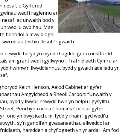
 nesaf, o Gyffordd
gwinau wedi’i raglennu ar
 nesaf, ac unwaith bod y
llun wedi’u cwblhau. Mae
eth benodol a mwy diogel
wrneiau teithio llesol i’r gwaith.
dio newydd hefyd yn mynd rhagddo ger croesffordd
cais am grant wedi’i gyflwyno i Trafnidiaeth Cymru ar
 bydd hwnnw’n llwyddiannus, bydd y gwaith adeiladu yn
saf.
horydd Keith Henson, Aelod Cabinet ar gyfer
anaethau Amgylchedd a Rheoli Carbon: “Unwaith y
hau, bydd y llwybr newydd hwn yn helpu i gysylltu
treet, Penrhyn-coch a Chomins Coch ar gyfer
r, ond yn bwysicach, mi fydd y rhain i gyd wedi’u
ystwyth, sy’n ganolfan gwasanaethau allweddol ar
afnidiaeth, hamdden a chyflogaeth yn yr ardal. Am fod