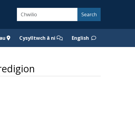
Search
Search
iau
Cysylltwch â ni
English
redigion