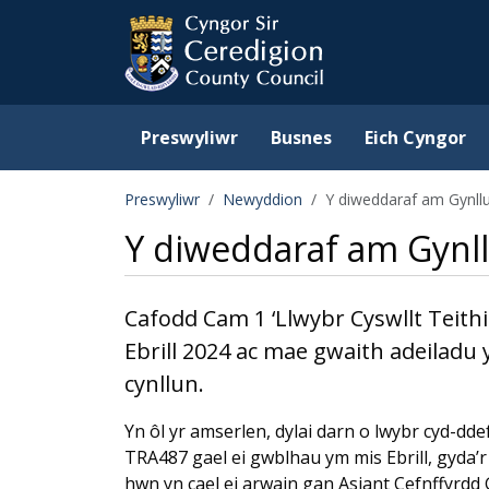
Ceredigion County Counc
Skip to main content
Preswyliwr
Busnes
Eich Cyngor
Preswyliwr
Newyddion
Y diweddaraf am Gynllu
Y diweddaraf am Gynll
Cafodd Cam 1 ‘Llwybr Cyswllt Teith
Ebrill 2024 ac mae gwaith adeilad
cynllun.
Yn ôl yr amserlen, dylai darn o lwybr cyd-dd
TRA487 gael ei gwblhau ym mis Ebrill, gyda’r
hwn yn cael ei arwain gan Asiant Cefnffyrdd