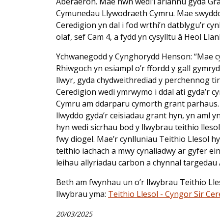
Aberaeron. Mae hwn wedi’i ariannu gyda Gr
Cymunedau Llywodraeth Cymru. Mae swyddo
Ceredigion yn dal i fod wrthi’n datblygu’r cynl
olaf, sef Cam 4, a fydd yn cysylltu â Heol Ll
Ychwanegodd y Cynghorydd Henson: “Mae cyn
Rhiwgoch yn esiampl o’r ffordd y gall gymryd
llwyr, gyda chydweithrediad y perchennog tir
Ceredigion wedi ymrwymo i ddal ati gyda’r cy
Cymru am ddarparu cymorth grant parhaus. 
llwyddo gyda’r ceisiadau grant hyn, yn aml 
hyn wedi sicrhau bod y llwybrau teithio lle
fwy diogel. Mae’r cynlluniau Teithio Llesol 
teithio iachach a mwy cynaliadwy ar gyfer ein
leihau allyriadau carbon a chynnal targedau 
Beth am fwynhau un o’r llwybrau Teithio Lleso
llwybrau yma:
Teithio Llesol - Cyngor Sir Ce
20/03/2025