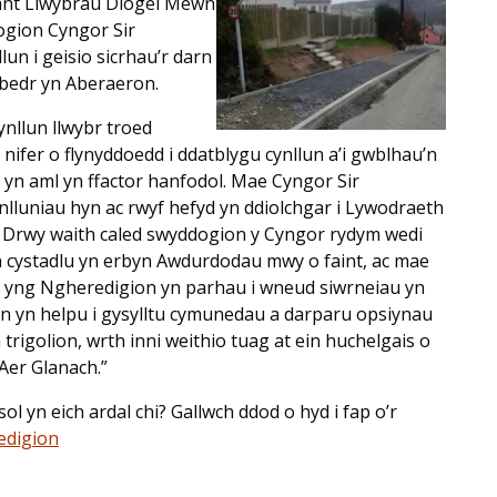
ant Llwybrau Diogel Mewn
gion Cyngor Sir
lun i geisio sicrhau’r darn
anbedr yn Aberaeron.
llun llwybr troed
 nifer o flynyddoedd i ddatblygu cynllun a’i gwblhau’n
 yn aml yn ffactor hanfodol. Mae Cyngor Sir
nlluniau hyn ac rwyf hefyd yn ddiolchgar i Lywodraeth
Drwy waith caled swyddogion y Cyngor rydym wedi
yn cystadlu yn erbyn Awdurdodau mwy o faint, ac mae
sol yng Ngheredigion yn parhau i wneud siwrneiau yn
hyn yn helpu i gysylltu cymunedau a darparu opsiynau
 trigolion, wrth inni weithio tuag at ein huchelgais o
Aer Glanach.”
l yn eich ardal chi? Gallwch ddod o hyd i fap o’r
redigion