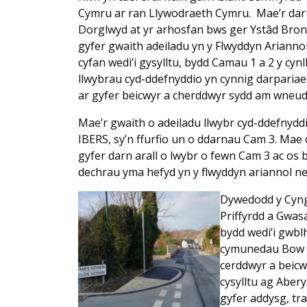
Cymru ar ran Llywodraeth Cymru. Mae’r darn
Dorglwyd at yr arhosfan bws ger Ystâd Bron
gyfer gwaith adeiladu yn y Flwyddyn Ariannol
cyfan wedi’i gysylltu, bydd Camau 1 a 2 y cyn
llwybrau cyd-ddefnyddio yn cynnig darparia
ar gyfer beicwyr a cherddwyr sydd am wneud si
Mae’r gwaith o adeiladu llwybr cyd-ddefnyd
IBERS, sy’n ffurfio un o ddarnau Cam 3. Mae 
gyfer darn arall o lwybr o fewn Cam 3 ac os
dechrau yma hefyd yn y flwyddyn ariannol ne
Dywedodd y Cyng
Priffyrdd a Gwas
bydd wedi’i gwbl
cymunedau Bow S
cerddwyr a beicwy
cysylltu ag Aber
gyfer addysg, tr