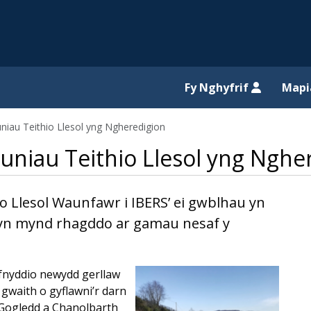
il website
Fy Nghyfrif
Map
niau Teithio Llesol yng Ngheredigion
uniau Teithio Llesol yng Nghe
io Llesol Waunfawr i IBERS’ ei gwblhau yn
u yn mynd rhagddo ar gamau nesaf y
efnyddio newydd gerllaw
 gwaith o gyflawni’r darn
 Gogledd a Chanolbarth