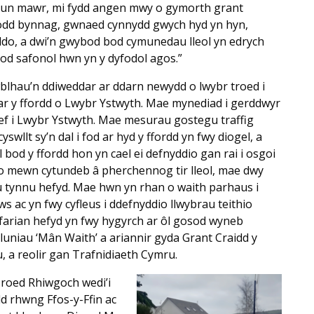
n un mawr, mi fydd angen mwy o gymorth grant
 Fodd bynnag, gwnaed cynnydd gwych hyd yn hyn,
ddo, a dwi’n gwybod bod cymunedau lleol yn edrych
nod safonol hwn yn y dyfodol agos.”
wblhau’n ddiweddar ar ddarn newydd o lwybr troed i
 ar y ffordd o Lwybr Ystwyth. Mae mynediad i gerddwyr
ef i Lwybr Ystwyth. Mae mesurau gostegu traffig
wllt sy’n dal i fod ar hyd y ffordd yn fwy diogel, a
bod y ffordd hon yn cael ei defnyddio gan rai i osgoi
hio mewn cytundeb â pherchennog tir lleol, mae dwy
u tynnu hefyd. Mae hwn yn rhan o waith parhaus i
s ac yn fwy cyfleus i ddefnyddio llwybrau teithio
nfarian hefyd yn fwy hygyrch ar ôl gosod wyneb
luniau ‘Mân Waith’ a ariannir gyda Grant Craidd y
 a reolir gan Trafnidiaeth Cymru.
Troed Rhiwgoch wedi’i
dd rhwng Ffos-y-Ffin ac