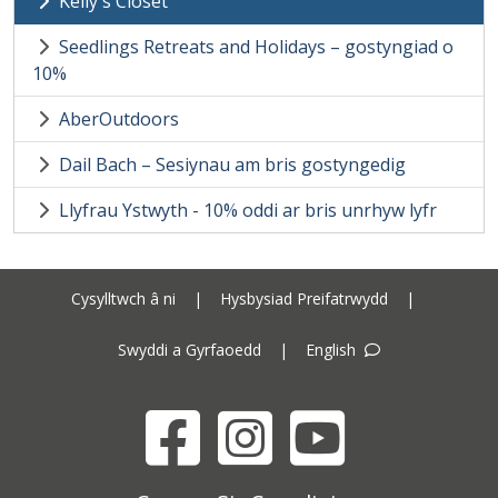
Kelly's Closet
Seedlings Retreats and Holidays – gostyngiad o
10%
AberOutdoors
Dail Bach – Sesiynau am bris gostyngedig
Llyfrau Ystwyth - 10% oddi ar bris unrhyw lyfr
Cysylltwch â ni
|
Hysbysiad Preifatrwydd
|
Swyddi a Gyrfaoedd
|
English
Facebook
Instagram
YouTube
Cyngor Sir Ceredigion address