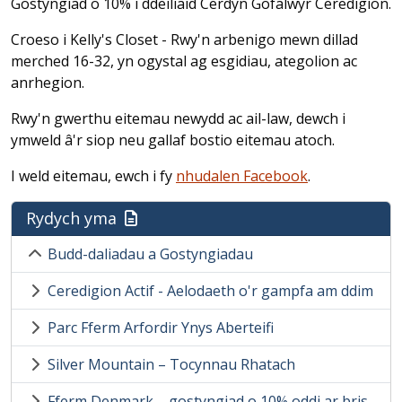
Gostyngiad o 10% i ddeiliaid Cerdyn Gofalwyr Ceredigion.
Croeso i Kelly's Closet - Rwy'n arbenigo mewn dillad
merched 16-32, yn ogystal ag esgidiau, ategolion ac
anrhegion.
Rwy'n gwerthu eitemau newydd ac ail-law, dewch i
ymweld â'r siop neu gallaf bostio eitemau atoch.
I weld eitemau, ewch i fy
nhudalen Facebook
.
Rydych yma
Budd-daliadau a Gostyngiadau
Ceredigion Actif - Aelodaeth o'r gampfa am ddim
Parc Fferm Arfordir Ynys Aberteifi
Silver Mountain – Tocynnau Rhatach
Fferm Denmark – gostyngiad o 10% oddi ar bris