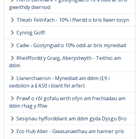
gweithdy diwrnod
Theatr Felinfach - 10% i ffwrdd o bris llawn tocyn
Cynnig Golff
Cadw - Gostyngiad o 10% oddi ar bris mynediad
Rheilffordd y Graig, Aberystwyth - Teithio am
ddim
Llanerchaeron - Mynediad am ddim (£9 i
oedolion a £4.50 i blant fel arfer)
Prawf o rôl gofalu wrth ofyn am frechiadau am
ddim rhag y ffliw
Sesiynau hyfforddiant am ddim gyda Dysgu Bro
Eco Hub Aber - Gwasanaethau am hanner pris