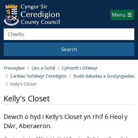
Ceredigion County Council websi
Skip to main content
Menu
Search
Search
Preswyliwr
Lles a Gofal
Cymorth i Ofalwyr
Cardiau Gofalwyr Ceredigion
Budd-daliadau a Gostyngiadau
Kelly's Closet
Kelly's Closet
Dewch o hyd i Kelly's Closet yn rhif 6 Heol y
Dŵr, Aberaeron.