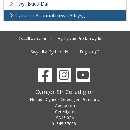
Twyll Budd-Dal
Cymorth Ariannol mewn Addysg
Cysylltwch â ni
|
Hysbysiad Preifatrwydd
|
Swyddi a Gyrfaoedd
|
English
Facebook
Instagram
YouTube
Cyngor Sir Ceredigion address
Cyngor Sir Ceredigion
Neuadd Cyngor Ceredigion Penmorfa
Aberaeron
Ceredigion
SA46 0PA
Ceredigion County Council call centre phone number
01545 570881