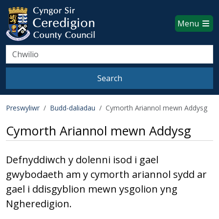
Ceredigion County Council websi
Skip to main content
Menu
Search
Search
Preswyliwr
Budd-daliadau
Cymorth Ariannol mewn Addysg
Cymorth Ariannol mewn Addysg
Defnyddiwch y dolenni isod i gael
gwybodaeth am y cymorth ariannol sydd ar
gael i ddisgyblion mewn ysgolion yng
Ngheredigion.