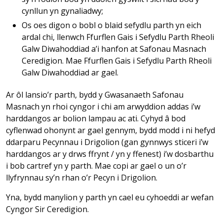
cynllun yn gynaliadwy;
Os oes digon o bobl o blaid sefydlu parth yn eich
ardal chi, llenwch Ffurflen Gais i Sefydlu Parth Rheoli
Galw Diwahoddiad a’i hanfon at Safonau Masnach
Ceredigion. Mae Ffurflen Gais i Sefydlu Parth Rheoli
Galw Diwahoddiad ar gael.
Ar ôl lansio’r parth, bydd y Gwasanaeth Safonau
Masnach yn rhoi cyngor i chi am arwyddion addas i’w
harddangos ar bolion lampau ac ati. Cyhyd â bod
cyflenwad ohonynt ar gael gennym, bydd modd i ni hefyd
ddarparu Pecynnau i Drigolion (gan gynnwys sticeri i’w
harddangos ar y drws ffrynt / yn y ffenest) i’w dosbarthu
i bob cartref yn y parth. Mae copi ar gael o un o’r
llyfrynnau sy’n rhan o’r Pecyn i Drigolion.
Yna, bydd manylion y parth yn cael eu cyhoeddi ar wefan
Cyngor Sir Ceredigion.