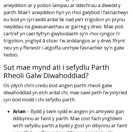
arwyddion ar y polion lampau ar ddechrau a diwedd y
parth. Mae’r arwyddion hyn yn rhoi gwybod i fasnachwyr
eu bod yn cyrraedd ardal lle nad yw’r trigolion yn prynu
nwyddau na gwasanaethau ar garreg y drws. Mae pob
cartref yn cael llyfryn gwybodaeth sy’n rhoi cyngor i’r
trigolion, ynghyd â sticer i’w arddangos ar y drws ffrynt
neu yn y ffenestr i atgoffa unrhyw fasnachwr sy’n galw
heibio.
Sut mae mynd ati i sefydlu Parth
Rheoli Galw Diwahoddiad?
Os ydych chi’n credu bod angen parth rheoli galw
diwahoddiad yn eich ardal chi, mae sawl peth i’w ystyried
cyn bod modd i chi sefydlu parth:
Arian
– Bydd y swm sydd ei angen yn amrywio gan
ddibynnu ar faint y parth. Mae cost fach ynghlwm
wrth sefydlu parth a bydd y gost yn dibynnu ar faint