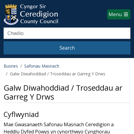
Ceredigion County Council websi
Skip to main content
Menu
Search
Search
Busnes
Safonau Masnach
Galw Diwahoddiad / Troseddau ar Garreg Y Drws
Galw Diwahoddiad / Troseddau ar
Garreg Y Drws
Cyflwyniad
Mae Gwasanaeth Safonau Masnach Ceredigion a
Heddlu Dyfed Powys yn cynorthwyo Cynghorau