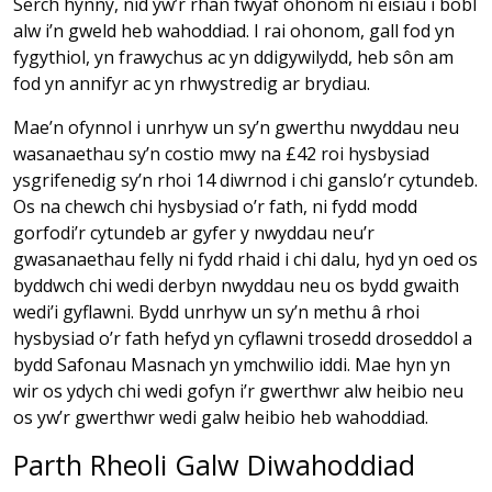
Serch hynny, nid yw’r rhan fwyaf ohonom ni eisiau i bobl
alw i’n gweld heb wahoddiad. I rai ohonom, gall fod yn
fygythiol, yn frawychus ac yn ddigywilydd, heb sôn am
fod yn annifyr ac yn rhwystredig ar brydiau.
Mae’n ofynnol i unrhyw un sy’n gwerthu nwyddau neu
wasanaethau sy’n costio mwy na £42 roi hysbysiad
ysgrifenedig sy’n rhoi 14 diwrnod i chi ganslo’r cytundeb.
Os na chewch chi hysbysiad o’r fath, ni fydd modd
gorfodi’r cytundeb ar gyfer y nwyddau neu’r
gwasanaethau felly ni fydd rhaid i chi dalu, hyd yn oed os
byddwch chi wedi derbyn nwyddau neu os bydd gwaith
wedi’i gyflawni. Bydd unrhyw un sy’n methu â rhoi
hysbysiad o’r fath hefyd yn cyflawni trosedd droseddol a
bydd Safonau Masnach yn ymchwilio iddi. Mae hyn yn
wir os ydych chi wedi gofyn i’r gwerthwr alw heibio neu
os yw’r gwerthwr wedi galw heibio heb wahoddiad.
Parth Rheoli Galw Diwahoddiad