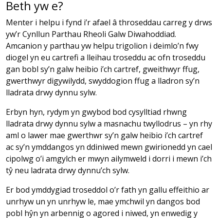
Beth yw e?
Menter i helpu i fynd i’r afael â throseddau carreg y drws
yw’r Cynllun Parthau Rheoli Galw Diwahoddiad.
Amcanion y parthau yw helpu trigolion i deimlo’n fwy
diogel yn eu cartrefi a lleihau troseddu ac ofn troseddu
gan bobl sy’n galw heibio i’ch cartref, gweithwyr ffug,
gwerthwyr digywilydd, swyddogion ffug a lladron sy’n
lladrata drwy dynnu sylw.
Erbyn hyn, rydym yn gwybod bod cysylltiad rhwng
lladrata drwy dynnu sylw a masnachu twyllodrus – yn rhy
aml o lawer mae gwerthwr sy’n galw heibio i’ch cartref
ac sy’n ymddangos yn ddiniwed mewn gwirionedd yn cael
cipolwg o’i amgylch er mwyn ailymweld i dorri i mewn i’ch
tŷ neu ladrata drwy dynnu’ch sylw.
Er bod ymddygiad troseddol o’r fath yn gallu effeithio ar
unrhyw un yn unrhyw le, mae ymchwil yn dangos bod
pobl hŷn yn arbennig o agored i niwed, yn enwedig y