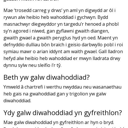
Mae ‘trosedd carreg y drws’ yn aml yn digwydd ar ôl i
rywun alw heibio heb wahoddiad i gychwyn. Bydd
masnachwyr diegwyddor yn targedu’r henoed a phobl
sy’n agored i niwed, gan gyflawni gwaith diangen,
gwaith gwael a gwaith peryglus hyd yn oed. Maent yn
defnyddio dulliau bôn braich i geisio darbwyllo pobl i roi
symiau mawr o arian iddynt am waith gwael. Gall lladron
hefyd alw heibio heb wahoddiad er mwyn lladrata drwy
dynnu sylw neu sleifio i’r tŷ.
Beth yw galw diwahoddiad?
Ymweld â chartrefi i werthu nwyddau neu wasanaethau
heb gais na gwahoddiad gan y trigolion yw galw
diwahoddiad.
Ydy galw diwahoddiad yn gyfreithlon?
Mae galw diwahoddiad yn gyfreithlon ar hyn o bryd.