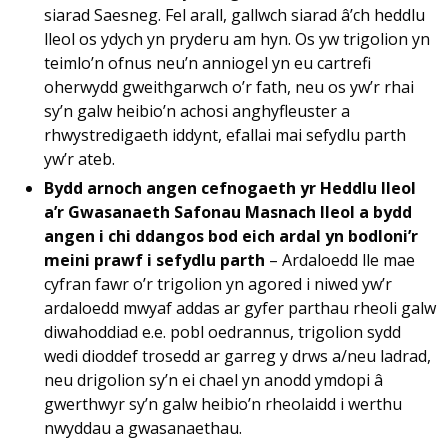
siarad Saesneg. Fel arall, gallwch siarad â’ch heddlu
lleol os ydych yn pryderu am hyn. Os yw trigolion yn
teimlo’n ofnus neu’n anniogel yn eu cartrefi
oherwydd gweithgarwch o’r fath, neu os yw’r rhai
sy’n galw heibio’n achosi anghyfleuster a
rhwystredigaeth iddynt, efallai mai sefydlu parth
yw’r ateb.
Bydd arnoch angen cefnogaeth yr Heddlu lleol
a’r Gwasanaeth Safonau Masnach lleol a bydd
angen i chi ddangos bod eich ardal yn bodloni’r
meini prawf i sefydlu parth
– Ardaloedd lle mae
cyfran fawr o’r trigolion yn agored i niwed yw’r
ardaloedd mwyaf addas ar gyfer parthau rheoli galw
diwahoddiad e.e. pobl oedrannus, trigolion sydd
wedi dioddef trosedd ar garreg y drws a/neu ladrad,
neu drigolion sy’n ei chael yn anodd ymdopi â
gwerthwyr sy’n galw heibio’n rheolaidd i werthu
nwyddau a gwasanaethau.