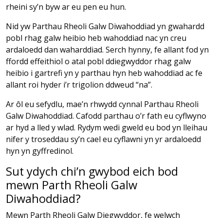
rheini sy’n byw ar eu pen eu hun.
Nid yw Parthau Rheoli Galw Diwahoddiad yn gwahardd
pobl rhag galw heibio heb wahoddiad nac yn creu
ardaloedd dan waharddiad. Serch hynny, fe allant fod yn
ffordd effeithiol o atal pobl ddiegwyddor rhag galw
heibio i gartrefi yn y parthau hyn heb wahoddiad ac fe
allant roi hyder i’r trigolion ddweud “na”.
Ar ôl eu sefydlu, mae’n rhwydd cynnal Parthau Rheoli
Galw Diwahoddiad. Cafodd parthau o’r fath eu cyflwyno
ar hyd a lled y wlad. Rydym wedi gweld eu bod yn lleihau
nifer y troseddau sy’n cael eu cyflawni yn yr ardaloedd
hyn yn gyffredinol.
Sut ydych chi’n gwybod eich bod
mewn Parth Rheoli Galw
Diwahoddiad?
Mewn Parth Rheoli Galw Diegwyddor, fe welwch