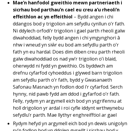
Mae’n hanfodol gweithio mewn partneriaeth i
sicrhau bod parthau’n cael eu creu a’u rheoli’n
effeithlon ac yn effeithiol
– Bydd angen i chi
ddangos bod y trigolion am sefydlu cynllun o’r fath.
Ni ddylech orfodi’r trigolion i gael parth rheoli galw
diwahoddiad, felly bydd angen i chi ymgynghori â
nhw i wneud yn siŵr eu bod am sefydlu parth o’r
fath yn eu hardal. Does dim diben creu parth rheoli
galw diwahoddiad os nad yw’r trigolion o’i blaid,
oherwydd ni fydd yn gweithio. Os byddwch am
drefnu cyfarfod cyhoeddus i glywed barn trigolion
am sefydlu parth o’r fath, bydd y Gwasanaeth
Safonau Masnach yn fodlon dod i’r cyfarfod. Serch
hynny, nid pawb fydd am ddod i gyfarfod o’r fath.
Felly, rydym yn argymell eich bod yn ysgrifennu at
holl drigolion yr ardal i roi cyfle iddynt wrthwynebu
sefydlu’r parth. Mae llythyr enghreifftiol ar gael
Rydym hefyd yn argymell eich bod yn dewis unigolyn
sy’n fodlon bod yn ddolen gyswllt i sicrhau bod y