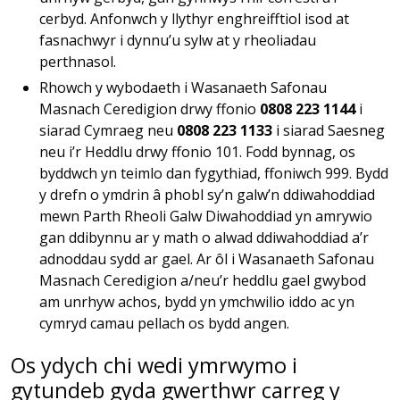
cerbyd. Anfonwch y llythyr enghreifftiol isod at
fasnachwyr i dynnu’u sylw at y rheoliadau
perthnasol.
Rhowch y wybodaeth i Wasanaeth Safonau
Masnach Ceredigion drwy ffonio
0808 223 1144
i
siarad Cymraeg neu
0808 223 1133
i siarad Saesneg
neu i’r Heddlu drwy ffonio 101. Fodd bynnag, os
byddwch yn teimlo dan fygythiad, ffoniwch 999. Bydd
y drefn o ymdrin â phobl sy’n galw’n ddiwahoddiad
mewn Parth Rheoli Galw Diwahoddiad yn amrywio
gan ddibynnu ar y math o alwad ddiwahoddiad a’r
adnoddau sydd ar gael. Ar ôl i Wasanaeth Safonau
Masnach Ceredigion a/neu’r heddlu gael gwybod
am unrhyw achos, bydd yn ymchwilio iddo ac yn
cymryd camau pellach os bydd angen.
Os ydych chi wedi ymrwymo i
gytundeb gyda gwerthwr carreg y