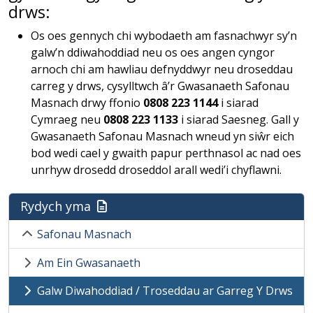
drws:
Os oes gennych chi wybodaeth am fasnachwyr sy’n
galw’n ddiwahoddiad neu os oes angen cyngor
arnoch chi am hawliau defnyddwyr neu droseddau
carreg y drws, cysylltwch â’r Gwasanaeth Safonau
Masnach drwy ffonio
0808 223 1144
i siarad
Cymraeg neu
0808 223 1133
i siarad Saesneg. Gall y
Gwasanaeth Safonau Masnach wneud yn siŵr eich
bod wedi cael y gwaith papur perthnasol ac nad oes
unrhyw drosedd droseddol arall wedi’i chyflawni.
Rydych yma
Safonau Masnach
Am Ein Gwasanaeth
Galw Diwahoddiad / Troseddau ar Garreg Y Drws