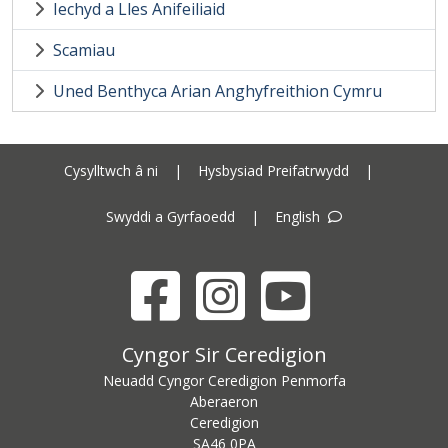
Iechyd a Lles Anifeiliaid
Scamiau
Uned Benthyca Arian Anghyfreithion Cymru
Cysylltwch â ni
|
Hysbysiad Preifatrwydd
|
Swyddi a Gyrfaoedd
|
English
Facebook
Instagram
YouTube
Cyngor Sir Ceredigion address
Cyngor Sir Ceredigion
Neuadd Cyngor Ceredigion Penmorfa
Aberaeron
Ceredigion
SA46 0PA