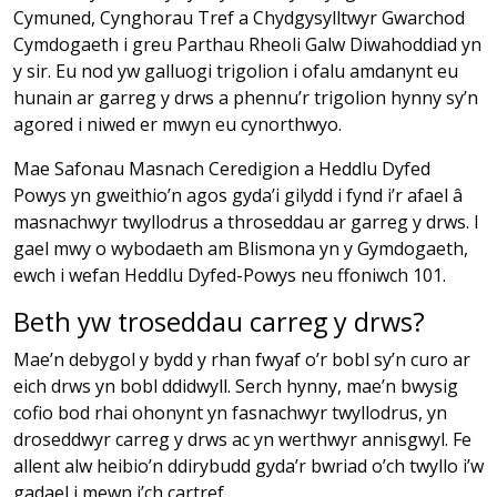
Cymuned, Cynghorau Tref a Chydgysylltwyr Gwarchod
Cymdogaeth i greu Parthau Rheoli Galw Diwahoddiad yn
y sir. Eu nod yw galluogi trigolion i ofalu amdanynt eu
hunain ar garreg y drws a phennu’r trigolion hynny sy’n
agored i niwed er mwyn eu cynorthwyo.
Mae Safonau Masnach Ceredigion a Heddlu Dyfed
Powys yn gweithio’n agos gyda’i gilydd i fynd i’r afael â
masnachwyr twyllodrus a throseddau ar garreg y drws. I
gael mwy o wybodaeth am Blismona yn y Gymdogaeth,
ewch i wefan Heddlu Dyfed-Powys neu ffoniwch 101.
Beth yw troseddau carreg y drws?
Mae’n debygol y bydd y rhan fwyaf o’r bobl sy’n curo ar
eich drws yn bobl ddidwyll. Serch hynny, mae’n bwysig
cofio bod rhai ohonynt yn fasnachwyr twyllodrus, yn
droseddwyr carreg y drws ac yn werthwyr annisgwyl. Fe
allent alw heibio’n ddirybudd gyda’r bwriad o’ch twyllo i’w
gadael i mewn i’ch cartref.