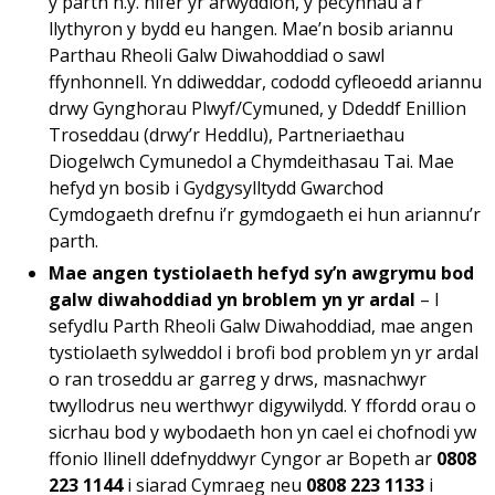
y parth h.y. nifer yr arwyddion, y pecynnau a’r
llythyron y bydd eu hangen. Mae’n bosib ariannu
Parthau Rheoli Galw Diwahoddiad o sawl
ffynhonnell. Yn ddiweddar, cododd cyfleoedd ariannu
drwy Gynghorau Plwyf/Cymuned, y Ddeddf Enillion
Troseddau (drwy’r Heddlu), Partneriaethau
Diogelwch Cymunedol a Chymdeithasau Tai. Mae
hefyd yn bosib i Gydgysylltydd Gwarchod
Cymdogaeth drefnu i’r gymdogaeth ei hun ariannu’r
parth.
Mae angen tystiolaeth hefyd sy’n awgrymu bod
galw diwahoddiad yn broblem yn yr ardal
– I
sefydlu Parth Rheoli Galw Diwahoddiad, mae angen
tystiolaeth sylweddol i brofi bod problem yn yr ardal
o ran troseddu ar garreg y drws, masnachwyr
twyllodrus neu werthwyr digywilydd. Y ffordd orau o
sicrhau bod y wybodaeth hon yn cael ei chofnodi yw
ffonio llinell ddefnyddwyr Cyngor ar Bopeth ar
0808
223 1144
i siarad Cymraeg neu
0808 223 1133
i