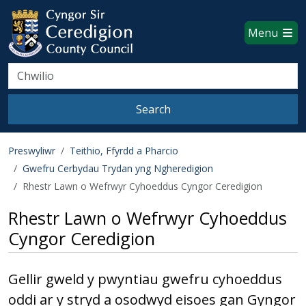
Ceredigion County Council websi
Skip to main content
Menu
Search
Search
Preswyliwr
Teithio, Ffyrdd a Pharcio
Gwefru Cerbydau Trydan yng Ngheredigion
Rhestr Lawn o Wefrwyr Cyhoeddus Cyngor Ceredigion
Rhestr Lawn o Wefrwyr Cyhoeddus
Cyngor Ceredigion
Gellir gweld y pwyntiau gwefru cyhoeddus
oddi ar y stryd a osodwyd eisoes gan Gyngor