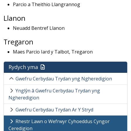
Parcio a Theithio Llangrannog
Llanon
Neuadd Bentref Llanon
Tregaron
Maes Parcio Iard y Talbot, Tregaron
Rydych yma
Gwefru Cerbydau Trydan yng Ngheredigion
Ynglŷn â Gwefru Cerbydau Trydan yng
Ngheredigion
Gwefru Cerbydau Trydan Ar Y Stryd
Rhestr Lawn o Wefrwyr Cyhoeddus Cyngor
Ceredigion