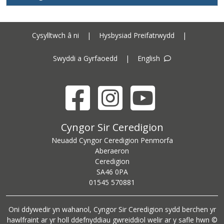
Cysylltwch â ni
|
Hysbysiad Preifatrwydd
|
Swyddi a Gyrfaoedd
|
English
Facebook
Instagram
YouTube
Cyngor Sir Ceredigion address
Cyngor Sir Ceredigion
Neuadd Cyngor Ceredigion Penmorfa
Aberaeron
Ceredigion
SA46 0PA
Ceredigion County Council call centre phone number
01545 570881
Oni ddywedir yn wahanol, Cyngor Sir Ceredigion sydd berchen yr
hawlfraint ar yr holl ddefnyddiau gwreiddiol welir ar y safle hwn ©