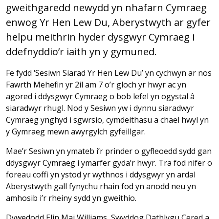
gweithgaredd newydd yn nhafarn Cymraeg
enwog Yr Hen Lew Du, Aberystwyth ar gyfer
helpu meithrin hyder dysgwyr Cymraeg i
ddefnyddio’r iaith yn y gymuned.
Fe fydd ‘Sesiwn Siarad Yr Hen Lew Du’ yn cychwyn ar nos
Fawrth Mehefin yr 2il am 7 o’r gloch yr hwyr ac yn
agored i ddysgwyr Cymraeg o bob lefel yn ogystal â
siaradwyr rhugl. Nod y Sesiwn yw i dynnu siaradwyr
Cymraeg ynghyd i sgwrsio, cymdeithasu a chael hwyl yn
y Gymraeg mewn awyrgylch gyfeillgar.
Mae’r Sesiwn yn ymateb i’r prinder o gyfleoedd sydd gan
ddysgwyr Cymraeg i ymarfer gyda’r hwyr. Tra fod nifer o
foreau coffi yn ystod yr wythnos i ddysgwyr yn ardal
Aberystwyth gall fynychu rhain fod yn anodd neu yn
amhosib i’r rheiny sydd yn gweithio.
Dywedodd Elin Mai Williams, Swyddog Datblygu Cered a