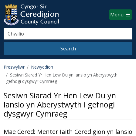
Ceredigion County Council websi
Skip to main content
Menu
Search
Search
Preswyliwr
Newyddion
Sesiwn Siarad Yr Hen Lew Du yn lansio yn Aberystwyth i
gefnogi dysgwyr Cymraeg
Sesiwn Siarad Yr Hen Lew Du yn
lansio yn Aberystwyth i gefnogi
dysgwyr Cymraeg
Mae Cered: Menter Iaith Ceredigion yn lansio