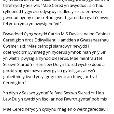
threfnydd y Sesiwn: "Mae Cered yn awyddus i sicrhau
cyfleoedd hygyrch i ddysgwyr ledled y sir ac er mwyn
gwneud hynny mae trefnu gweithgareddau gyda’r hwyr
fel yr un yma yn bwysig hefyd.”
Dywedodd Cynghorydd Catrin M S Davies, Aelod Cabinet
Ceredigion dros Ddiwylliant, Hamdden a Gwasanaethau
Cwsmeriaid: “Mae cefnogi siaradwyr newydd i
ddefnyddio’r Gymraeg yn hyderus ymhob man yn y Sir
yn waith pwysig a hynod bleserus. Mae mentrau fel
Sesiwn Siarad Yr Hen Lew Du yn ffordd wych o ddod â
phobl ynghyd mewn awyrgylch gyfeillgar, a rwy’n
gobeithio y bydd yn ysgogi mentrau tebyg ar hyd
Ceredigion.”
Yn dilyn y Sesiwn gyntaf fe fydd Sesiwn Siarad Yr Hen
Lew Du yn cwrdd yn fisol ar nos Fawrth gyntaf pob mis.
Mae Cered hefyd yn cydlynu rhaglen o weithgareddau i