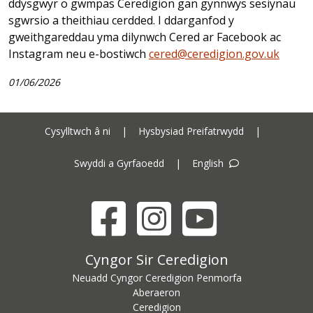
ddysgwyr o gwmpas Ceredigion gan gynnwys sesiynau
sgwrsio a theithiau cerdded. I ddarganfod y
gweithgareddau yma dilynwch Cered ar Facebook ac
Instagram neu e-bostiwch
cered@ceredigion.gov.uk
01/06/2026
Cysylltwch â ni
|
Hysbysiad Preifatrwydd
|
Swyddi a Gyrfaoedd
|
English
Facebook
Instagram
YouTube
Cyngor Sir Ceredigion address
Cyngor Sir Ceredigion
Neuadd Cyngor Ceredigion Penmorfa
Aberaeron
Ceredigion