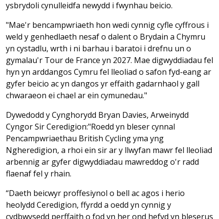
ysbrydoli cynulleidfa newydd i fwynhau beicio.
"Mae'r bencampwriaeth hon wedi cynnig cyfle cyffrous i
weld y genhedlaeth nesaf o dalent o Brydain a Chymru
yn cystadlu, wrth i ni barhau i baratoi i drefnu un o
gymalau'r Tour de France yn 2027. Mae digwyddiadau fel
hyn yn arddangos Cymru fel lleoliad o safon fyd-eang ar
gyfer beicio ac yn dangos yr effaith gadarnhaol y gall
chwaraeon ei chael ar ein cymunedau."
Dywedodd y Cynghorydd Bryan Davies, Arweinydd
Cyngor Sir Ceredigion:
"Roedd yn bleser cynnal
Pencampwriaethau British Cycling yma yng
Ngheredigion, a rhoi ein sir ar y llwyfan mawr fel lleoliad
arbennig ar gyfer digwyddiadau mawreddog o'r radd
flaenaf fel y rhain.
“Daeth beicwyr proffesiynol o bell ac agos i herio
heolydd Ceredigion, ffyrdd a oedd yn cynnig y
cydbwysedd perffaith o fod yn her ond hefyd yn bleserus