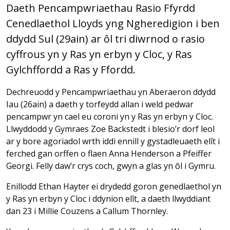
Daeth Pencampwriaethau Rasio Ffyrdd
Cenedlaethol Lloyds yng Ngheredigion i ben
ddydd Sul (29ain) ar ôl tri diwrnod o rasio
cyffrous yn y Ras yn erbyn y Cloc, y Ras
Gylchffordd a Ras y Ffordd.
Dechreuodd y Pencampwriaethau yn Aberaeron ddydd
Iau (26ain) a daeth y torfeydd allan i weld pedwar
pencampwr yn cael eu coroni yn y Ras yn erbyn y Cloc.
Llwyddodd y Gymraes Zoe Backstedt i blesio’r dorf leol
ar y bore agoriadol wrth iddi ennill y gystadleuaeth elît i
ferched gan orffen o flaen Anna Henderson a Pfeiffer
Georgi. Felly daw’r crys coch, gwyn a glas yn ôl i Gymru.
Enillodd Ethan Hayter ei drydedd goron genedlaethol yn
y Ras yn erbyn y Cloc i ddynion elît, a daeth llwyddiant
dan 23 i Millie Couzens a Callum Thornley.