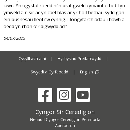
iawn. Yn ogystal roedd hi’n braf gweld cymaint o bobl yn
ymweld â'n sir ac yn cael blas ar yr holl bethau sydd gan
ein busnesau lleol i'w cynnig. Llongyfarchiadau i bawb a
oedd yn rhan o'r digwyddiad.”
04/07/2025
Cysylltwch â ni
|
Hysbysiad Preifatrwydd
|
Swyddi a Gyrfaoedd
|
English
Facebook
Instagram
YouTube
Cyngor Sir Ceredigion address
Cyngor Sir Ceredigion
Neuadd Cyngor Ceredigion Penmorfa
Aberaeron