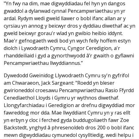
"Yn fwy na dim, mae digwyddiadau fel hyn yn dangos
gwaddol a dylanwad cynnal Pencampwriaethau yn yr
ardal. Rydym wedi gweld llawer o bobl ifanc allan ar y
cyrsiau yn annog y beicwyr dros y dyddiau diwethaf ac yn
gweld beicwyr gorau'r wlad yn gwibio heibio iddynt.
Mae'r gefnogaeth wedi bod yn wych felly hoffem estyn
diolch i Lywodraeth Cymru, Cyngor Ceredigion, a'r
rhanddeiliaid i gyd a gynorthwyodd â’r gwaith o gyflawni
Pencampwriaethau llwyddiannus.”
Dywedodd Gweinidog Llywodraeth Cymru sy'n gyfrifol
am Chwaraeon, Jack Sargeant: "Roedd yn bleser
gwirioneddol croesawu Pencampwriaethau Rasio Ffyrdd
Cenedlaethol Lloyds i Gymru yr wythnos diwethaf.
Llongyfarchiadau i Geredigion ar drefnu digwyddiad mor
fawreddog mor dda. Mae llwyddiant Cymru yn y ras elît
yn erbyn y cloc i ferched gyda buddugoliaeth fawr Zoe
Backstedt, ynghyd â phresenoldeb dros 200 o bobl ifanc
mewn digwyddiadau cymunedol cysylltiedig, wedi helpu i