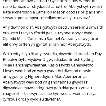
Ym mhencampwriaethau’r Gylchffordd nos Wener bu
rasio tanbaid ar strydoedd canol tref Aberystwyth wrth i
Kate Richardson a Cameron Mason ddod i'r brig ac ennill
crysau’r pencampwr cenedlaethol am y tro cyntaf.
Ar y diwrnod olaf, Aberystwyth oedd yn serennu unwaith
eto wrth i rasys y ffordd gael eu cynnal drwy’r dydd.
Cipiodd Millie Couzens a Samuel Watson y ddwy goron
elît drwy orffen yn gyntaf ar lan môr Aberystwyth.
Wrth edrych yn ôl ar y cystadlu, dywedodd Jonathan Day,
Rheolwr Gyfarwyddwr Digwyddiadau British Cycling:
“Mae Pencampwriaethau Rasio Ffyrdd Cenedlaethol
Lloyds wedi bod yn wych gyda thri diwrnod o rasio
anhygoel yng Ngheredigion. Mae Aberaeron ac
Aberystwyth wedi bod yn ganolfannau gwych i'r
digwyddiad mawreddog hwn gan ddarparu cyrsiau
rhagorol i'r beicwyr, ac mae hyn wedi arwain at rasys
cyffrous dros y dyddiau diwethaf.