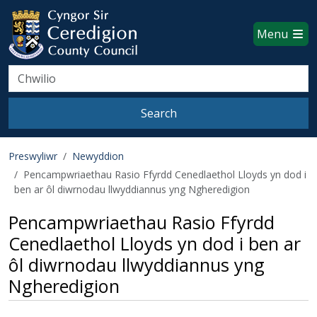
Ceredigion County Council websi
Skip to main content
Menu
Search
Search
Preswyliwr
Newyddion
Pencampwriaethau Rasio Ffyrdd Cenedlaethol Lloyds yn dod i
ben ar ôl diwrnodau llwyddiannus yng Ngheredigion
Pencampwriaethau Rasio Ffyrdd
Cenedlaethol Lloyds yn dod i ben ar
ôl diwrnodau llwyddiannus yng
Ngheredigion