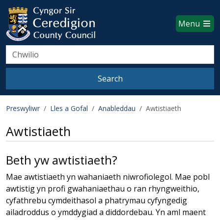
Ceredigion County Council websi
Skip to main content
Menu
Search
Search
Preswyliwr
Lles a Gofal
Anableddau
Awtistiaeth
Awtistiaeth
Beth yw awtistiaeth?
Mae awtistiaeth yn wahaniaeth niwrofiolegol. Mae pobl
awtistig yn profi gwahaniaethau o ran rhyngweithio,
cyfathrebu cymdeithasol a phatrymau cyfyngedig
ailadroddus o ymddygiad a diddordebau. Yn aml maent