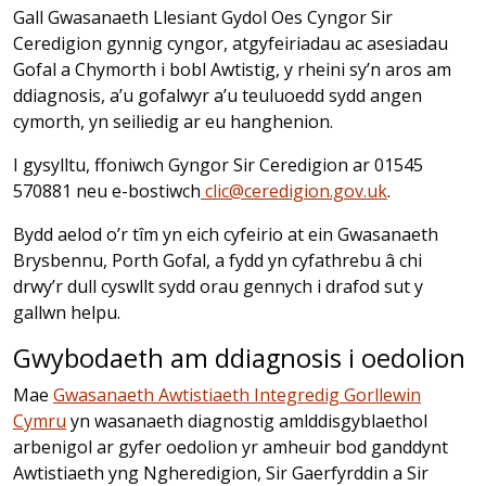
Gall Gwasanaeth Llesiant Gydol Oes Cyngor Sir
Ceredigion gynnig cyngor, atgyfeiriadau ac asesiadau
Gofal a Chymorth i bobl Awtistig, y rheini sy’n aros am
ddiagnosis, a’u gofalwyr a’u teuluoedd sydd angen
cymorth, yn seiliedig ar eu hanghenion.
I gysylltu, ffoniwch Gyngor Sir Ceredigion ar 01545
570881 neu e-bostiwch
clic@ceredigion.gov.uk
.
Bydd aelod o’r tîm yn eich cyfeirio at ein Gwasanaeth
Brysbennu, Porth Gofal, a fydd yn cyfathrebu â chi
drwy’r dull cyswllt sydd orau gennych i drafod sut y
gallwn helpu.
Gwybodaeth am ddiagnosis i oedolion
Mae
Gwasanaeth Awtistiaeth Integredig Gorllewin
Cymru
yn wasanaeth diagnostig amlddisgyblaethol
arbenigol ar gyfer oedolion yr amheuir bod ganddynt
Awtistiaeth yng Ngheredigion, Sir Gaerfyrddin a Sir