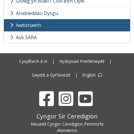
Golwg yn Wael / Colli eich Clyw
Anableddau Dysgu
Awtistiaeth
Ask SARA
Cysylltwch â ni
|
Hysbysiad Preifatrwydd
|
Swyddi a Gyrfaoedd
|
English
Facebook
Instagram
YouTube
Cyngor Sir Ceredigion address
Cyngor Sir Ceredigion
Neuadd Cyngor Ceredigion Penmorfa
Aberaeron