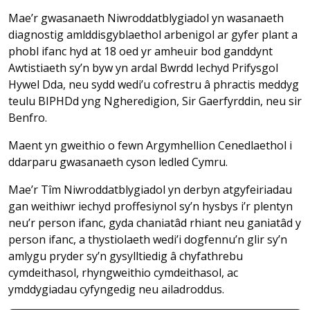
Mae’r gwasanaeth Niwroddatblygiadol yn wasanaeth
diagnostig amlddisgyblaethol arbenigol ar gyfer plant a
phobl ifanc hyd at 18 oed yr amheuir bod ganddynt
Awtistiaeth sy’n byw yn ardal Bwrdd Iechyd Prifysgol
Hywel Dda, neu sydd wedi’u cofrestru â phractis meddyg
teulu BIPHDd yng Ngheredigion, Sir Gaerfyrddin, neu sir
Benfro.
Maent yn gweithio o fewn Argymhellion Cenedlaethol i
ddarparu gwasanaeth cyson ledled Cymru.
Mae’r Tîm Niwroddatblygiadol yn derbyn atgyfeiriadau
gan weithiwr iechyd proffesiynol sy’n hysbys i’r plentyn
neu’r person ifanc, gyda chaniatâd rhiant neu ganiatâd y
person ifanc, a thystiolaeth wedi’i dogfennu’n glir sy’n
amlygu pryder sy’n gysylltiedig â chyfathrebu
cymdeithasol, rhyngweithio cymdeithasol, ac
ymddygiadau cyfyngedig neu ailadroddus.