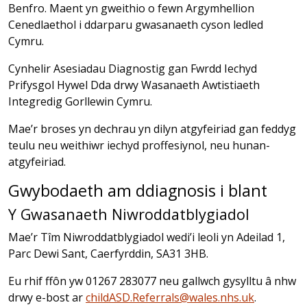
Benfro. Maent yn gweithio o fewn Argymhellion
Cenedlaethol i ddarparu gwasanaeth cyson ledled
Cymru.
Cynhelir Asesiadau Diagnostig gan Fwrdd Iechyd
Prifysgol Hywel Dda drwy Wasanaeth Awtistiaeth
Integredig Gorllewin Cymru.
Mae’r broses yn dechrau yn dilyn atgyfeiriad gan feddyg
teulu neu weithiwr iechyd proffesiynol, neu hunan-
atgyfeiriad.
Gwybodaeth am ddiagnosis i blant
Y Gwasanaeth Niwroddatblygiadol
Mae’r Tîm Niwroddatblygiadol wedi’i leoli yn Adeilad 1,
Parc Dewi Sant, Caerfyrddin, SA31 3HB.
Eu rhif ffôn yw 01267 283077 neu gallwch gysylltu â nhw
drwy e-bost ar
childASD.Referrals@wales.nhs.uk
.