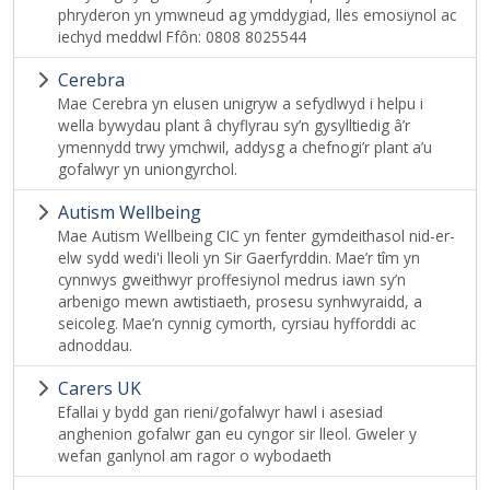
phryderon yn ymwneud ag ymddygiad, lles emosiynol ac
iechyd meddwl Ffôn: 0808 8025544
Cerebra
Mae Cerebra yn elusen unigryw a sefydlwyd i helpu i
wella bywydau plant â chyflyrau sy’n gysylltiedig â’r
ymennydd trwy ymchwil, addysg a chefnogi’r plant a’u
gofalwyr yn uniongyrchol.
Autism Wellbeing
Mae Autism Wellbeing CIC yn fenter gymdeithasol nid-er-
elw sydd wedi'i lleoli yn Sir Gaerfyrddin. Mae’r tîm yn
cynnwys gweithwyr proffesiynol medrus iawn sy’n
arbenigo mewn awtistiaeth, prosesu synhwyraidd, a
seicoleg. Mae’n cynnig cymorth, cyrsiau hyfforddi ac
adnoddau.
Carers UK
Efallai y bydd gan rieni/gofalwyr hawl i asesiad
anghenion gofalwr gan eu cyngor sir lleol. Gweler y
wefan ganlynol am ragor o wybodaeth