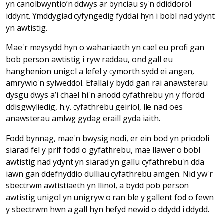
yn canolbwyntio’n ddwys ar bynciau sy'n ddiddorol
iddynt. Ymddygiad cyfyngedig fyddai hyn i bobl nad ydynt
yn awtistig.
Mae'r meysydd hyn o wahaniaeth yn cael eu profi gan
bob person awtistig i ryw raddau, ond gall eu
hanghenion unigol a lefel y cymorth sydd ei angen,
amrywio'n sylweddol. Efallai y bydd gan rai anawsterau
dysgu dwys a’i chael hi'n anodd cyfathrebu yn y ffordd
ddisgwyliedig, h.y. cyfathrebu geiriol, lle nad oes
anawsterau amlwg gydag eraill gyda iaith.
Fodd bynnag, mae'n bwysig nodi, er ein bod yn priodoli
siarad fel y prif fodd o gyfathrebu, mae llawer o bobl
awtistig nad ydynt yn siarad yn gallu cyfathrebu'n dda
iawn gan ddefnyddio dulliau cyfathrebu amgen. Nid yw'r
sbectrwm awtistiaeth yn llinol, a bydd pob person
awtistig unigol yn unigryw o ran ble y gallent fod o fewn
y sbectrwm hwn a gall hyn hefyd newid o ddydd i ddydd.