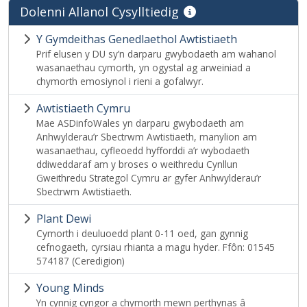
Dolenni Allanol Cysylltiedig
Y Gymdeithas Genedlaethol Awtistiaeth
Prif elusen y DU sy’n darparu gwybodaeth am wahanol
wasanaethau cymorth, yn ogystal ag arweiniad a
chymorth emosiynol i rieni a gofalwyr.
Awtistiaeth Cymru
Mae ASDinfoWales yn darparu gwybodaeth am
Anhwylderau’r Sbectrwm Awtistiaeth, manylion am
wasanaethau, cyfleoedd hyfforddi a’r wybodaeth
ddiweddaraf am y broses o weithredu Cynllun
Gweithredu Strategol Cymru ar gyfer Anhwylderau’r
Sbectrwm Awtistiaeth.
Plant Dewi
Cymorth i deuluoedd plant 0-11 oed, gan gynnig
cefnogaeth, cyrsiau rhianta a magu hyder. Ffôn: 01545
574187 (Ceredigion)
Young Minds
Yn cynnig cyngor a chymorth mewn perthynas â