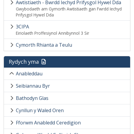
Awtistiaeth - Bwrdd Iechyd Prifysgol Hywel Dda
Gwybodaeth am Gymorth Awtistiaeth gan Fwrdd Iechyd
Prifysgol Hywel Dda
3CIPA
Eiriolaeth Proffesiynol Annibynnol 3 Sir
Cymorth Rhianta a Teulu
Rydych yma
Anableddau
Seibiannau Byr
Bathodyn Glas
Cynllun y Waled Oren
Fforwm Anabledd Ceredigion