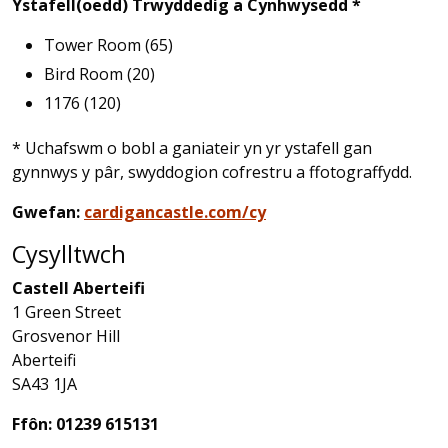
Ystafell(oedd) Trwyddedig a Cynhwysedd *
Tower Room (65)
Bird Room (20)
1176 (120)
* Uchafswm o bobl a ganiateir yn yr ystafell gan
gynnwys y pâr, swyddogion cofrestru a ffotograffydd.
Gwefan:
cardigancastle.com/cy
Cysylltwch
Castell Aberteifi
1 Green Street
Grosvenor Hill
Aberteifi
SA43 1JA
Ffôn: 01239 615131