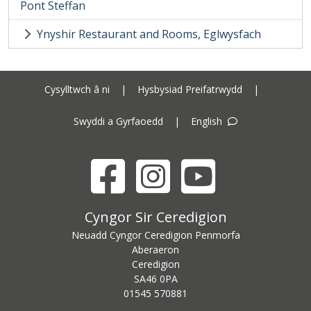
Pont Steffan
Ynyshir Restaurant and Rooms, Eglwysfach
Cysylltwch â ni
|
Hysbysiad Preifatrwydd
|
Swyddi a Gyrfaoedd
|
English
Facebook
Instagram
YouTube
Cyngor Sir Ceredigion address
Cyngor Sir Ceredigion
Neuadd Cyngor Ceredigion Penmorfa
Aberaeron
Ceredigion
SA46 0PA
Ceredigion County Council call centre phone number
01545 570881