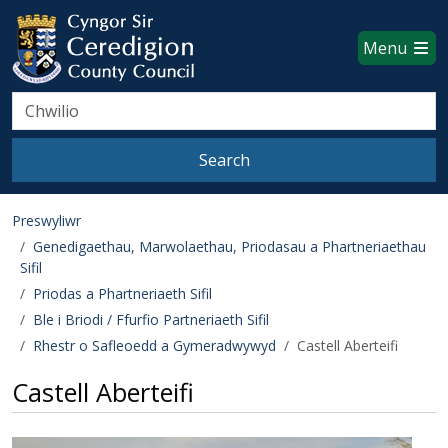
Ceredigion County Council websi
Skip to main content
Menu
Search
Search
Preswyliwr
Genedigaethau, Marwolaethau, Priodasau a Phartneriaethau
Sifil
Priodas a Phartneriaeth Sifil
Ble i Briodi / Ffurfio Partneriaeth Sifil
Rhestr o Safleoedd a Gymeradwywyd
Castell Aberteifi
Castell Aberteifi