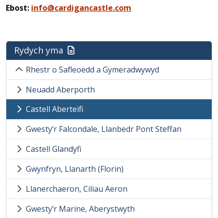
Ebost:
info@cardigancastle.com
Rydych yma
Rhestr o Safleoedd a Gymeradwywyd
Neuadd Aberporth
Castell Aberteifi
Gwesty’r Falcondale, Llanbedr Pont Steffan
Castell Glandyfi
Gwynfryn, Llanarth (Florin)
Llanerchaeron, Ciliau Aeron
Gwesty’r Marine, Aberystwyth