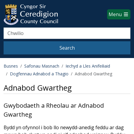
Ceredigion County Council websi
Skip to main content
Menu
Search
Search
Busnes
Safonau Masnach
Iechyd a Lles Anifeiliaid
Dogfennau Adnabod a Thagio
Adnabod Gwartheg
Adnabod Gwartheg
Gwybodaeth a Rheolau ar Adnabod
Gwartheg
Bydd yn ofynnol i bob llo newydd-anedig feddu ar dag