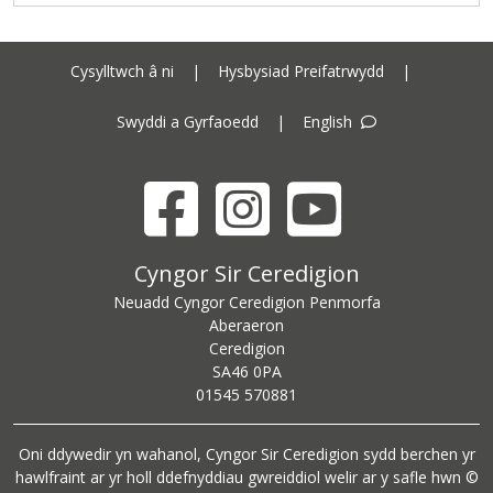
Cysylltwch â ni
|
Hysbysiad Preifatrwydd
|
Swyddi a Gyrfaoedd
|
English
Facebook
Instagram
YouTube
Cyngor Sir Ceredigion address
Cyngor Sir Ceredigion
Neuadd Cyngor Ceredigion Penmorfa
Aberaeron
Ceredigion
SA46 0PA
Ceredigion County Council call centre phone number
01545 570881
Oni ddywedir yn wahanol, Cyngor Sir Ceredigion sydd berchen yr
hawlfraint ar yr holl ddefnyddiau gwreiddiol welir ar y safle hwn ©