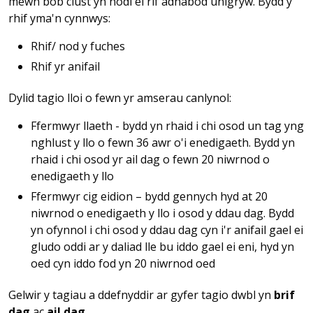
mewn bob clust yn nodi ei rif adnabod unigryw. Bydd y
rhif yma'n cynnwys:
Rhif/ nod y fuches
Rhif yr anifail
Dylid tagio lloi o fewn yr amserau canlynol:
Ffermwyr llaeth - bydd yn rhaid i chi osod un tag yng
nghlust y llo o fewn 36 awr o'i enedigaeth. Bydd yn
rhaid i chi osod yr ail dag o fewn 20 niwrnod o
enedigaeth y llo
Ffermwyr cig eidion – bydd gennych hyd at 20
niwrnod o enedigaeth y llo i osod y ddau dag. Bydd
yn ofynnol i chi osod y ddau dag cyn i'r anifail gael ei
gludo oddi ar y daliad lle bu iddo gael ei eni, hyd yn
oed cyn iddo fod yn 20 niwrnod oed
Gelwir y tagiau a ddefnyddir ar gyfer tagio dwbl yn
brif
dag
ac
ail dag
.