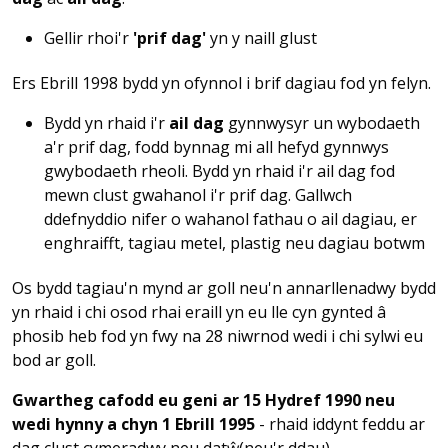
Gellir rhoi'r
'prif dag'
yn y naill glust
Ers Ebrill 1998 bydd yn ofynnol i brif dagiau fod yn felyn.
Bydd yn rhaid i'r
ail dag
gynnwysyr un wybodaeth
a'r prif dag, fodd bynnag mi all hefyd gynnwys
gwybodaeth rheoli. Bydd yn rhaid i'r ail dag fod
mewn clust gwahanol i'r prif dag. Gallwch
ddefnyddio nifer o wahanol fathau o ail dagiau, er
enghraifft, tagiau metel, plastig neu dagiau botwm
Os bydd tagiau'n mynd ar goll neu'n annarllenadwy bydd
yn rhaid i chi osod rhai eraill yn eu lle cyn gynted â
phosib heb fod yn fwy na 28 niwrnod wedi i chi sylwi eu
bod ar goll.
Gwartheg cafodd eu geni ar 15 Hydref 1990 neu
wedi hynny a chyn 1 Ebrill 1995
- rhaid iddynt feddu ar