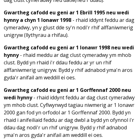
dag clust cymeradwy neu datŵ(neu'r ddau).
Gwartheg cafodd eu geni ar 1 Ebrill 1995 neu wedi
hynny a chyn 1 Ionawr 1998
- rhaid iddynt feddu ar dag
cymeradwy, yn y glust dde sy'n nodi'r rhif alffaniwmerig
unigryw (llythyrau a rhifau).
Gwartheg cafodd eu geni ar 1 Ionawr 1998 neu wedi
hynny
- rhaid meddu ar dag clust cymeradwy ym mhob
clust. Bydd yn rhaid i'r ddau feddu ar yr un rhif
alffaniwmerig unigryw. Bydd y rhif adnabod yma'n aros
gyda'r anifail am weddill ei oes.
Gwartheg cafodd eu geni ar 1 Gorffennaf 2000 neu
wedi hynny
- rhaid iddynt feddu ar dag clust cymeradwy
ym mhob clust. Cyflwynwyd tagiau niwmerig ar 1 Ionawr
2000 gan fod yn orfodol ar 1 Gorffennaf 2000. Bydd yn
rhaid i anifeiliaid feddu ar dag dwbl a bydd yn ofynnol i'r
ddau dag nodi'r un rhif unigryw. Bydd y rhif adnabod
yma'n aros gyda'r anifail am weddill ei oes.