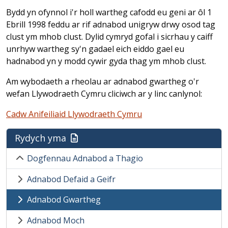
Bydd yn ofynnol i'r holl wartheg cafodd eu geni ar ôl 1
Ebrill 1998 feddu ar rif adnabod unigryw drwy osod tag
clust ym mhob clust. Dylid cymryd gofal i sicrhau y caiff
unrhyw wartheg sy'n gadael eich eiddo gael eu
hadnabod yn y modd cywir gyda thag ym mhob clust.
Am wybodaeth a rheolau ar adnabod gwartheg o'r
wefan Llywodraeth Cymru cliciwch ar y linc canlynol:
Cadw Anifeiliaid Llywodraeth Cymru
Rydych yma
Dogfennau Adnabod a Thagio
Adnabod Defaid a Geifr
Adnabod Gwartheg
Adnabod Moch